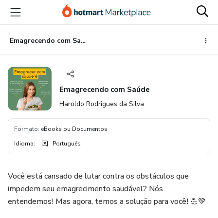
Ir
Ir
Ir
para
para
para
o
o
o
conteúdo
pagamento
rodapé
Emagrecendo com Saúde
principal
Emagrecendo com Saúde
Haroldo Rodrigues da Silva
Formato
:
eBooks ou Documentos
Idioma
:
Português
Você está cansado de lutar contra os obstáculos que
impedem seu emagrecimento saudável? Nós
entendemos! Mas agora, temos a solução para você! 💪💚