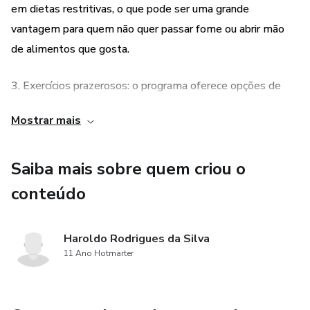
em dietas restritivas, o que pode ser uma grande
vantagem para quem não quer passar fome ou abrir mão
de alimentos que gosta.
3. Exercícios prazerosos: o programa oferece opções de
exercícios que são prazerosos e podem ser feitos em casa,
Mostrar mais
o que pode ser uma grande vantagem para quem não
gosta de academia ou não tem tempo para se deslocar até
Saiba mais sobre quem criou o
um local de treino.
conteúdo
4. Resultados efetivos: seguindo as orientações do
programa, é possível emagrecer com saúde de forma
Haroldo Rodrigues da Silva
efetiva e duradoura, o que pode ser uma grande vantagem
11 Ano Hotmarter
para quem já tentou diversas estratégias sem sucesso.