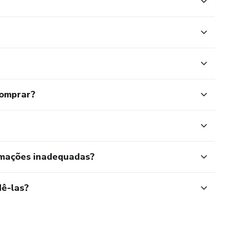
comprar?
rmações inadequadas?
ê-las?