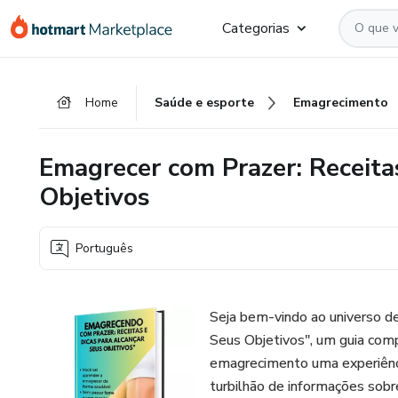
Ir
Ir
Ir
Categorias
para
para
para
o
o
o
conteúdo
pagamento
rodapé
Home
Saúde e esporte
Emagrecimento
principal
Emagrecer com Prazer: Receita
Objetivos
Português
Seja bem-vindo ao universo d
Seus Objetivos", um guia comp
emagrecimento uma experiênci
turbilhão de informações sobr