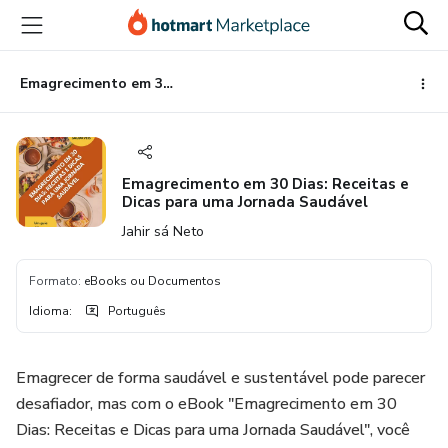
Ir
Ir
Ir
para
para
para
o
o
o
conteúdo
pagamento
rodapé
Emagrecimento em 30 Dias: Receitas e Dicas para uma Jornada Saudável
principal
Emagrecimento em 30 Dias: Receitas e
Dicas para uma Jornada Saudável
Jahir sá Neto
Formato
:
eBooks ou Documentos
Idioma
:
Português
Emagrecer de forma saudável e sustentável pode parecer
desafiador, mas com o eBook "Emagrecimento em 30
Dias: Receitas e Dicas para uma Jornada Saudável", você