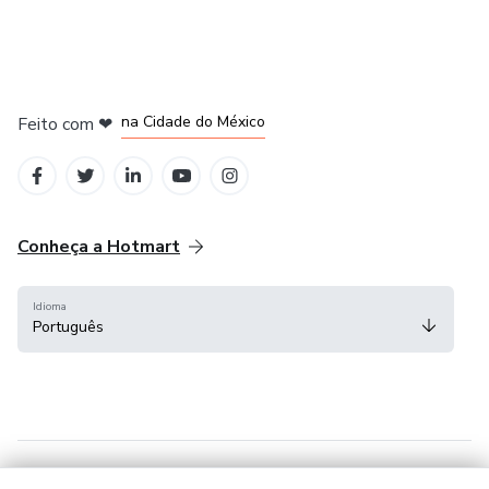
embarque nesta emocionante jornada de transformação
hoje mesmo!
em Bogotá
em Amsterdam
em Madrid
na Cidade do México
Feito com
❤
em Belo Horizonte
Conheça a Hotmart
Idioma
Português