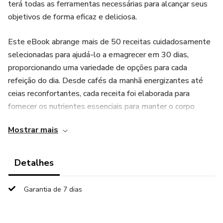
terá todas as ferramentas necessárias para alcançar seus
objetivos de forma eficaz e deliciosa.
Este eBook abrange mais de 50 receitas cuidadosamente
selecionadas para ajudá-lo a emagrecer em 30 dias,
proporcionando uma variedade de opções para cada
refeição do dia. Desde cafés da manhã energizantes até
ceias reconfortantes, cada receita foi elaborada para
fornecer os nutrientes essenciais para manter o corpo
saudável e satisfeito.
Mostrar mais
Além das receitas, este eBook oferece dicas valiosas de
profissionais de saúde e fitness para ajudá-lo em sua
Detalhes
jornada. Descubra como fazer escolhas alimentares
inteligentes, mantenha-se hidratado, estabeleça metas
Garantia de 7 dias
realistas e incorpore exercícios físicos de forma eficaz.
Com o programa de emagrecimento saudável em 30 dias,