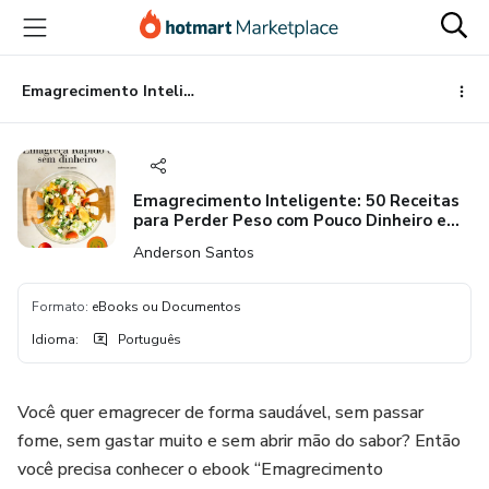
Ir
Ir
Ir
para
para
para
o
o
o
conteúdo
pagamento
rodapé
Emagrecimento Inteligente: 50 Receitas para Perder Peso com Pouco Dinheiro e Muito Sabor
principal
Emagrecimento Inteligente: 50 Receitas
para Perder Peso com Pouco Dinheiro e
Muito Sabor
Anderson Santos
Formato
:
eBooks ou Documentos
Idioma
:
Português
Você quer emagrecer de forma saudável, sem passar
fome, sem gastar muito e sem abrir mão do sabor? Então
você precisa conhecer o ebook “Emagrecimento