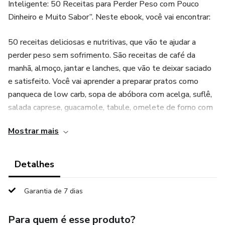
Inteligente: 50 Receitas para Perder Peso com Pouco
Dinheiro e Muito Sabor”. Neste ebook, você vai encontrar:
50 receitas deliciosas e nutritivas, que vão te ajudar a
perder peso sem sofrimento. São receitas de café da
manhã, almoço, jantar e lanches, que vão te deixar saciado
e satisfeito. Você vai aprender a preparar pratos como
panqueca de low carb, sopa de abóbora com acelga, suflê,
salada caprese, guacamole, tabule, omelete de forno com
legumes, salada com atum frango e muito mais sem
Mostrar mais
gastar quase nada.
Um plano alimentar completo, que vai te orientar sobre o
Detalhes
que comer em cada refeição, de acordo com seus objetivos
e necessidades. Você vai saber quantas calorias, proteínas,
Garantia de 7 dias
carboidratos e gorduras consumir por dia, e como distribuí-
las ao longo do dia. Você também vai ter acesso a uma
Para quem é esse produto?
lista de alimentos permitidos e proibidos, e a dicas de