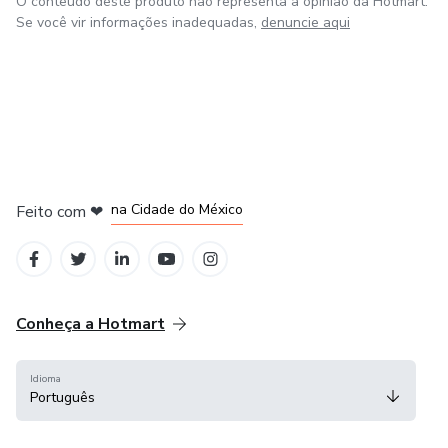
O conteúdo deste produto não representa a opinião da Hotmart.
Sabor".
Se você vir informações inadequadas,
denuncie aqui
em Bogotá
em Amsterdam
em Madrid
na Cidade do México
Feito com
❤
em Belo Horizonte
Conheça a Hotmart
Idioma
Português