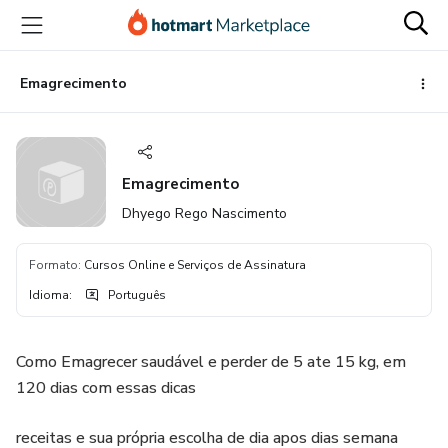
Ir
Ir
Ir
para
para
para
o
o
o
conteúdo
pagamento
rodapé
Emagrecimento
principal
Emagrecimento
Dhyego Rego Nascimento
Formato
:
Cursos Online e Serviços de Assinatura
Idioma
:
Português
Como Emagrecer saudável e perder de 5 ate 15 kg, em
120 dias com essas dicas
receitas e sua própria escolha de dia apos dias semana