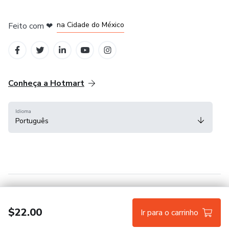
em Bogotá
em Amsterdam
em Madrid
na Cidade do México
Feito com
❤
em Belo Horizonte
Conheça a Hotmart
Idioma
Português
Central de ajuda
Termos
Privacidade
Cookies
$22.00
Ir para o carrinho
Hotmart — 2011-2026 © Todos os direitos reservados.