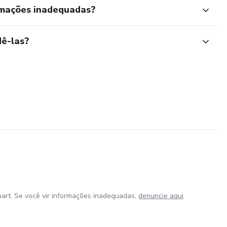
rmações inadequadas?
ê-las?
art. Se você vir informações inadequadas,
denuncie aqui