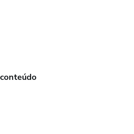
vidências e dicas práticas, este eBook é um guia útil para
 estilo de vida saudável, alcançar a perda de peso de forma
alidade de vida global.
 conteúdo