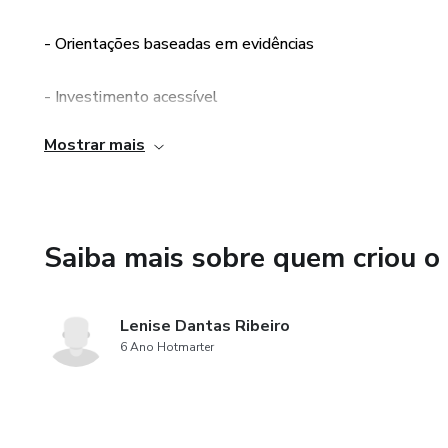
físico.
- Orientações baseadas em evidências
Com informações baseadas em e
- Investimento acessível
aqueles que desejam adotar um
sustentável e melhorar sua qu
Mostrar mais
- Soluções sustentáveis
Saiba mais sobre quem criou o
Lenise Dantas Ribeiro
6 Ano Hotmarter