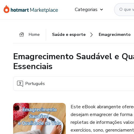
Ir
Ir
Ir
Categorias
para
para
para
o
o
o
conteúdo
pagamento
rodapé
Home
Saúde e esporte
Emagrecimento
principal
Emagrecimento Saudável e Qua
Essenciais
Português
Este eBook abrangente oferec
desejam emagrecer de forma s
repletas de informações valios
exercícios, sono, gerenciament