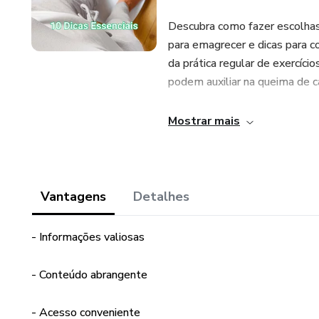
Descubra como fazer escolhas
para emagrecer e dicas para c
da prática regular de exercício
podem auxiliar na queima de c
Além disso, o eBook aborda a
Mostrar mais
processo de emagrecimento e 
Você também encontrará orien
saudável e construir uma men
jornada.
Vantagens
Detalhes
A hidratação adequada e a imp
- Informações valiosas
exploradas. Você aprenderá c
envolver amigos, familiares 
- Conteúdo abrangente
Além disso, o eBook destaca a
- Acesso conveniente
pesagens regulares, medidas c