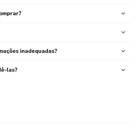
comprar?
rmações inadequadas?
ê-las?