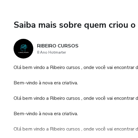
dia a dia e impulsione seus r
😌 Bem-Estar Emocional e Au
Saiba mais sobre quem criou o
Valorize sua saúde emocional!
próprio, essenciais para uma 
RIBEIRO CURSOS
8 Ano Hotmarter
🛌 Descanso e Sono Adequad
Olá bem vindo a Ribeiro cursos , onde você vai encontrar 
Compreenda o papel fundament
Bem-vindo à nova era criativa.
controle de hormônios relaci
Olá bem vindo a Ribeiro cursos , onde você vai encontrar 
🍬 Lidando com o Vício em D
​Bem-vindo à nova era criativa.
Enfrente o desafio dos doces 
uma relação saudável com a a
Olá bem vindo a Ribeiro cursos , onde você vai encontrar 
💪 Supere as Gordurinhas a Ma