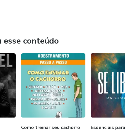
s gordurinhas e adote um caminho de aceitação e
diversos cursos
ais leve e feliz.
com Progresso
u esse conteúdo
diversos cursos
rá ajudá-la a manter-se motivada e a celebrar cada
, rumo ao seu melhor eu.
O
Como treinar seu cachorro
Essenciais para a 