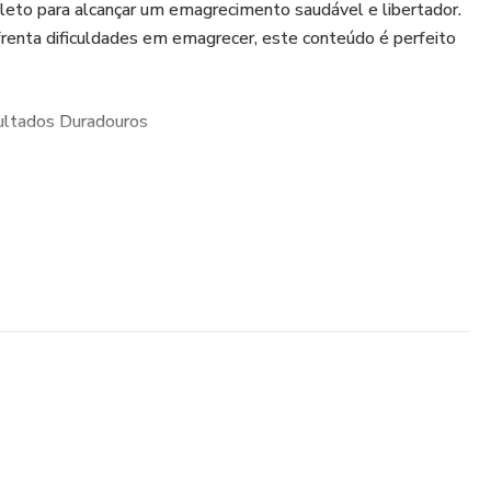
leto para alcançar um emagrecimento saudável e libertador.
renta dificuldades em emagrecer, este conteúdo é perfeito
sultados Duradouros
égias práticas e comprovadas que vão além das dietas
imentação consciente, exercícios físicos e bem-estar
onquistar resultados duradouros.
quilibrada
m uma alimentação equilibrada, deixando de lado restrições
colhas saudáveis e prazerosas.
 rotina de exercícios personalizada, que se encaixe em seu