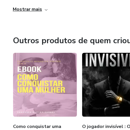
​Bem-vindo à nova era criativa.
Mostrar mais
Mude sua perspectiva sobre a
Olá bem vindo a Ribeiro cursos , onde você vai encontrar 
autocuidado para uma jornada m
​Bem-vindo à nova era criativa.
📈 Mantenha-se Motivada e 
Outros produtos de quem crio
Olá bem vindo a Ribeiro cursos , onde você vai encontrar 
Nossa abordagem inspiradora i
conquista, por menor que seja
​Bem-vindo à nova era criativa.
Como conquistar uma
O jogador invisível : 