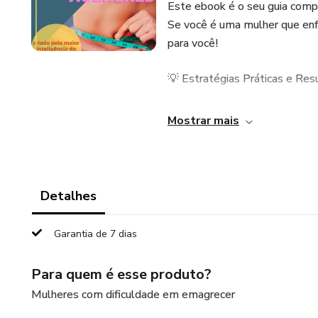
Este ebook é o seu guia comp
Se você é uma mulher que enf
para você!
💡 Estratégias Práticas e Re
Nossas páginas reúnem estrat
Mostrar mais
restritivas. Com enfoque na al
emocional, você aprenderá a c
🥗 Alimentação Consciente e E
Detalhes
Aprenda a nutrir seu corpo co
Garantia de 7 dias
desnecessárias e adotando es
Para quem é esse produto?
🏋️‍♀️ Exercícios Personalizados
Mulheres com dificuldade em emagrecer
Descubra a importância de uma