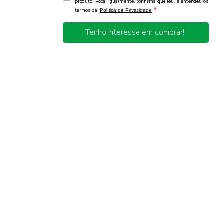
produto. Você, igualmente, confirma que leu, e entendeu os
*
termos da
Política de Privacidade
Tenho interesse em comprar!