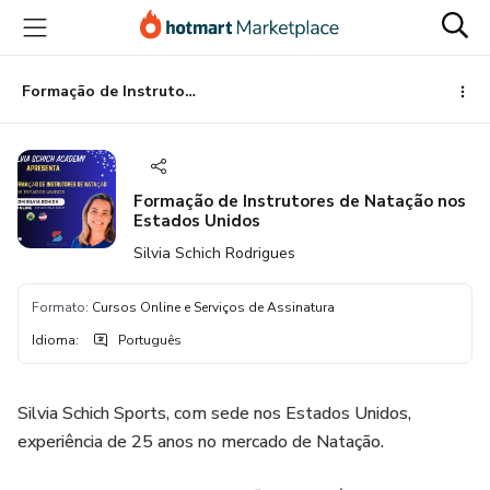
Ir
Ir
Ir
para
para
para
o
o
o
conteúdo
pagamento
rodapé
Formação de Instrutores de Natação nos Estados Unidos
principal
Formação de Instrutores de Natação nos
Estados Unidos
Silvia Schich Rodrigues
Formato
:
Cursos Online e Serviços de Assinatura
Idioma
:
Português
Silvia Schich Sports, com sede nos Estados Unidos,
experiência de 25 anos no mercado de Natação.