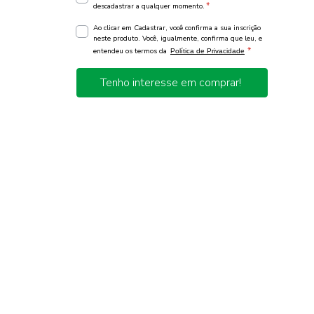
*
descadastrar a qualquer momento.
Ao clicar em Cadastrar, você confirma a sua inscrição
neste produto. Você, igualmente, confirma que leu, e
*
entendeu os termos da
Política de Privacidade
Tenho interesse em comprar!