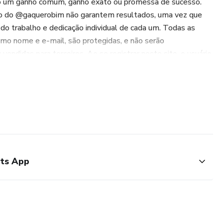
 um ganho comum, ganho exato ou promessa de sucesso.
so do @gaquerobim não garantem resultados, uma vez que
o trabalho e dedicação individual de cada um. Todas as
omo nome e e-mail, são protegidas, e não serão
 vendidas para terceiros. Ao se registrar neste site, o usuário
romoções sobre o curso.
ats App