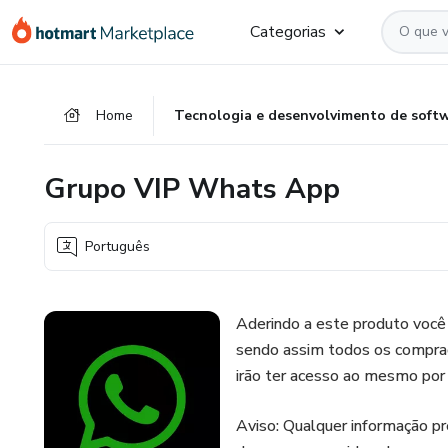
Ir
Ir
Ir
Categorias
para
para
para
o
o
o
conteúdo
pagamento
rodapé
Home
Tecnologia e desenvolvimento de soft
principal
Grupo VIP Whats App
Português
Aderindo a este produto você
sendo assim todos os compra
irão ter acesso ao mesmo por 
Aviso: Qualquer informação p