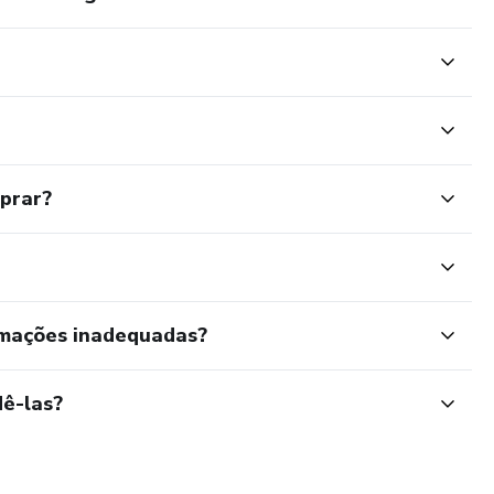
mprar?
rmações inadequadas?
ê-las?