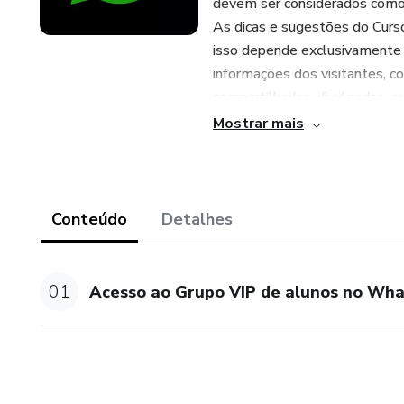
devem ser considerados como
As dicas e sugestões do Cur
isso depende exclusivamente d
informações dos visitantes, c
compartilhadas, divulgadas, ou
cadastrado receberá outras p
Mostrar mais
Conteúdo
Detalhes
01
Acesso ao Grupo VIP de alunos no Wh