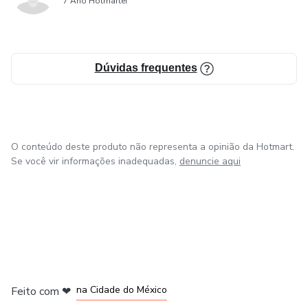
7 Ano Hotmarter
Dúvidas frequentes
O conteúdo deste produto não representa a opinião da Hotmart.
Se você vir informações inadequadas,
denuncie aqui
em Bogotá
em Amsterdam
em Madrid
na Cidade do México
Feito com
❤
em Belo Horizonte