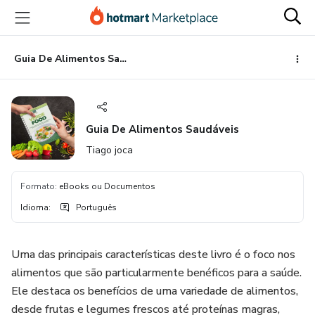
Ir
Ir
Ir
para
para
para
o
o
o
conteúdo
pagamento
rodapé
Guia De Alimentos Saudáveis
principal
Guia De Alimentos Saudáveis
Tiago joca
Formato
:
eBooks ou Documentos
Idioma
:
Português
Uma das principais características deste livro é o foco nos
alimentos que são particularmente benéficos para a saúde.
Ele destaca os benefícios de uma variedade de alimentos,
desde frutas e legumes frescos até proteínas magras,