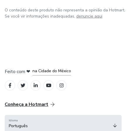
O conteúdo deste produto não representa a opinião da Hotmart.
Se você vir informações inadequadas,
denuncie aqui
em Bogotá
em Amsterdam
em Madrid
na Cidade do México
Feito com
❤
em Belo Horizonte
Conheça a Hotmart
Idioma
Português