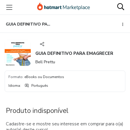
Ir
Ir
Ir
para
para
para
o
o
o
conteúdo
pagamento
rodapé
GUIA DEFINITIVO PARA EMAGRECER
principal
GUIA DEFINITIVO PARA EMAGRECER
Bell Prettu
Formato
:
eBooks ou Documentos
Idioma
:
Português
Produto indisponível
Cadastre-se e mostre seu interesse em comprar para o(a)
autor(a) deste curso!