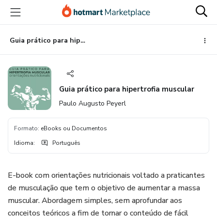
Ir
Ir
Ir
para
para
para
o
o
o
conteúdo
pagamento
rodapé
Guia prático para hipertrofia muscular
principal
Guia prático para hipertrofia muscular
Paulo Augusto Peyerl
Formato
:
eBooks ou Documentos
Idioma
:
Português
E-book com orientações nutricionais voltado a praticantes
de musculação que tem o objetivo de aumentar a massa
muscular. Abordagem simples, sem aprofundar aos
conceitos teóricos a fim de tornar o conteúdo de fácil