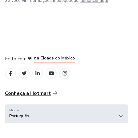
Se você vir informações inadequadas,
denuncie aqui
em Bogotá
em Amsterdam
em Madrid
na Cidade do México
Feito com
❤
em Belo Horizonte
Conheça a Hotmart
Idioma
Português