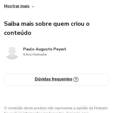
complexos. Isso torna o conteúdo acessível a praticantes
Mostrar mais
de musculação de todos os níveis, desde iniciantes até
atletas experientes. Com uma linguagem clara e direta, o
Saiba mais sobre quem criou o
e-book oferece informações práticas e aplicáveis para
quem busca aumentar a massa muscular.
conteúdo
Paulo Augusto Peyerl
6 Ano Hotmarter
Dúvidas frequentes
O conteúdo deste produto não representa a opinião da Hotmart.