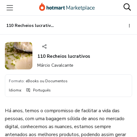
Ir
Ir
Ir
para
para
para
o
o
o
conteúdo
pagamento
rodapé
110 Recheios lucrativos
principal
110 Recheios lucrativos
Márcio Cavalcante
Formato
:
eBooks ou Documentos
Idioma
:
Português
Há anos, temos o compromisso de facilitar a vida das
pessoas, com uma bagagem sólida de anos no mercado
digital, conhecemos as nuances, estamos sempre
antenados aos melhores produtos, podendo assim gerar