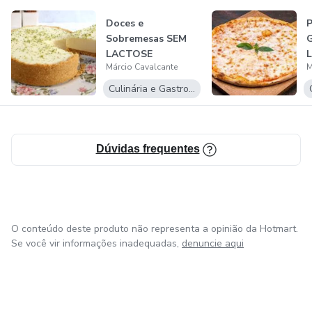
Doces e
P
Sobremesas SEM
G
LACTOSE
L
Márcio Cavalcante
M
Culinária e Gastronomia
Dúvidas frequentes
O conteúdo deste produto não representa a opinião da Hotmart.
Se você vir informações inadequadas,
denuncie aqui