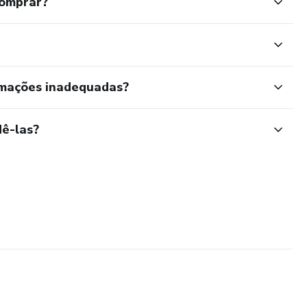
comprar?
rmações inadequadas?
ê-las?