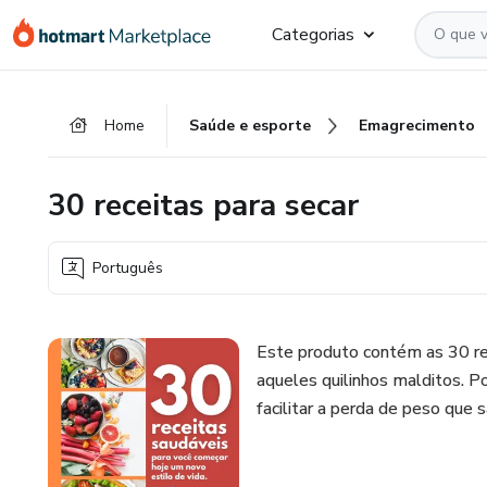
Ir
Ir
Ir
Categorias
para
para
para
o
o
o
conteúdo
pagamento
rodapé
Home
Saúde e esporte
Emagrecimento
principal
30 receitas para secar
Português
Este produto contém as 30 re
aqueles quilinhos malditos. P
facilitar a perda de peso qu