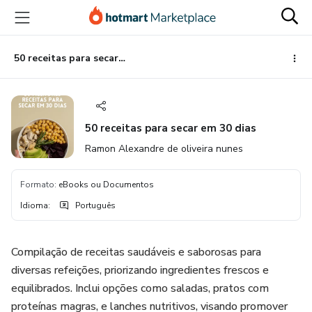
Ir
Ir
Ir
para
para
para
o
o
o
conteúdo
pagamento
rodapé
50 receitas para secar em 30 dias
principal
50 receitas para secar em 30 dias
Ramon Alexandre de oliveira nunes
Formato
:
eBooks ou Documentos
Idioma
:
Português
Compilação de receitas saudáveis e saborosas para
diversas refeições, priorizando ingredientes frescos e
equilibrados. Inclui opções como saladas, pratos com
proteínas magras, e lanches nutritivos, visando promover