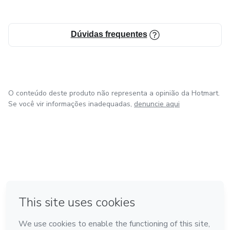
Dúvidas frequentes
O conteúdo deste produto não representa a opinião da Hotmart.
Se você vir informações inadequadas,
denuncie aqui
em Amsterdam
em Madrid
em Bogotá
Feito com
❤
em Belo Horizonte
na Cidade do México