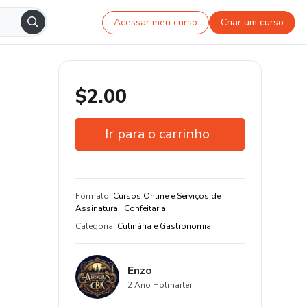
Acessar meu curso
Criar um curso
$2.00
Ir para o carrinho
Garantia de 7 dias
Estude do seu jeito e em qualquer
Formato
:
Cursos Online e Serviços de
dispositivo
Assinatura . Confeitaria
Categoria
:
Culinária e Gastronomia
Enzo
2 Ano Hotmarter