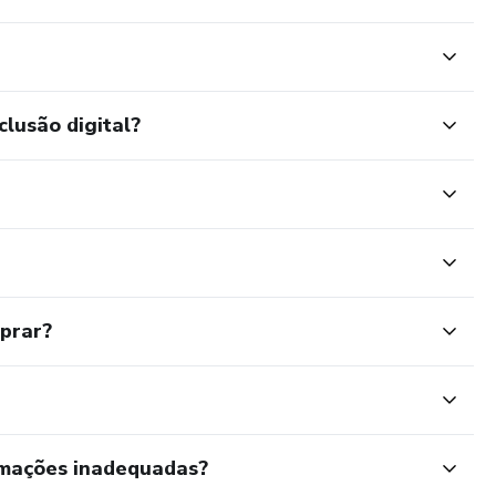
clusão digital?
mprar?
rmações inadequadas?