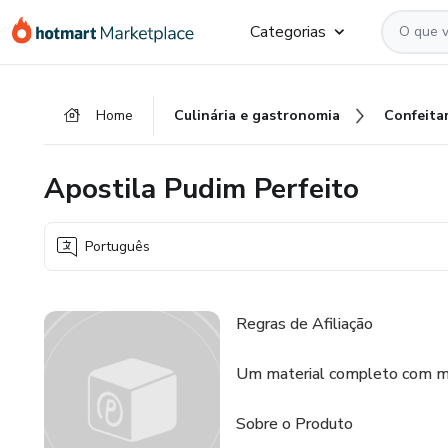
Ir
Ir
Ir
Categorias
para
para
para
o
o
o
conteúdo
pagamento
rodapé
Home
Culinária e gastronomia
Confeitar
principal
Apostila Pudim Perfeito
Português
Regras de Afiliação
Um material completo com mai
Sobre o Produto