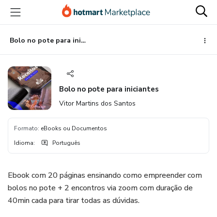
Ir
Ir
Ir
para
para
para
o
o
o
conteúdo
pagamento
rodapé
Bolo no pote para iniciantes
principal
Bolo no pote para iniciantes
Vitor Martins dos Santos
Formato
:
eBooks ou Documentos
Idioma
:
Português
Ebook com 20 páginas ensinando como empreender com
bolos no pote + 2 encontros via zoom com duração de
40min cada para tirar todas as dúvidas.