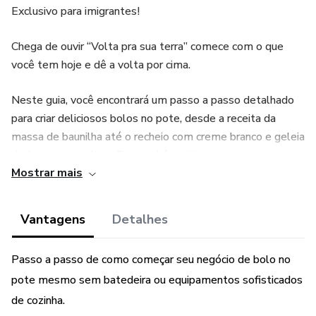
Exclusivo para imigrantes!
Chega de ouvir “Volta pra sua terra” comece com o que
você tem hoje e dê a volta por cima.
Neste guia, você encontrará um passo a passo detalhado
para criar deliciosos bolos no pote, desde a receita da
massa de baunilha até o recheio com creme branco e geleia
de frutas vermelhas. E como bônus lhe ensino meus
Mostrar mais
deliciosos cupcakes de chocolate. Prepare-se para
aprender técnicas incríveis e dicas valiosas para se destacar
no mercado e obter sucesso com essa deliciosa
Vantagens
Detalhes
oportunidade de negócio.
Passo a passo de como começar seu negócio de bolo no
O texto abrange desde a preparação dos elementos
pote mesmo sem batedeira ou equipamentos sofisticados
básicos do bolo no pote até dicas de empreendedorismo,
proporcionando uma leitura completa para quem deseja
de cozinha.