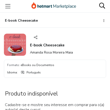
Ir
Ir
Ir
para
para
para
o
o
o
conteúdo
pagamento
rodapé
E-book Cheesecake
principal
E-book Cheesecake
Amanda Rosa Moreira Maia
Formato
:
eBooks ou Documentos
Idioma
:
Português
Produto indisponível
Cadastre-se e mostre seu interesse em comprar para o(a)
autor(a) deste curso!