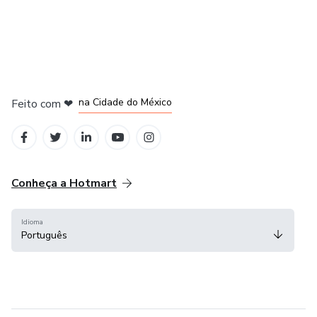
em Bogotá
em Amsterdam
em Madrid
na Cidade do México
Feito com
❤
em Belo Horizonte
Conheça a Hotmart
Idioma
Português