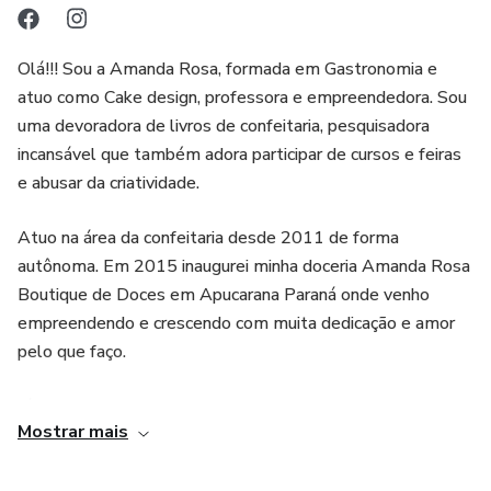
Olá!!! Sou a Amanda Rosa, formada em Gastronomia e
atuo como Cake design, professora e empreendedora. Sou
uma devoradora de livros de confeitaria, pesquisadora
incansável que também adora participar de cursos e feiras
e abusar da criatividade.
Atuo na área da confeitaria desde 2011 de forma
autônoma. Em 2015 inaugurei minha doceria Amanda Rosa
Boutique de Doces em Apucarana Paraná onde venho
empreendendo e crescendo com muita dedicação e amor
pelo que faço.
Já ministrei aulas presenciais em faculdades e escolas de
Mostrar mais
gastronomia e hoje dou aulas particulares e em turmas em
meu ateliê , além de consultorias personalizadas e