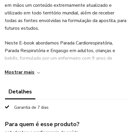
em mãos um conteúdo extremamente atualizado e
utilizado em todo território mundial, além de receber
todas as fontes envolvidas na formulação da apostila, para
futuros estudos.
Neste E-book abordamos Parada Cardiorespiratória,
Parada Respiratória e Engasgo em adultos, crianças e
bebês, formulado por um enfermeiro com 9 anos de
experiência em emergências pré-hospitalares e revisado
Mostrar mais
por uma médica com 5 anos de experiência em emergência.
Obs: Essa apostila não substitui um curso prático, mas sim
Detalhes
facilita o aprendizado deste conteúdo.
Garantia de 7 dias
Treinar para Salvar! Abrace essa causa.
Para quem é esse produto?