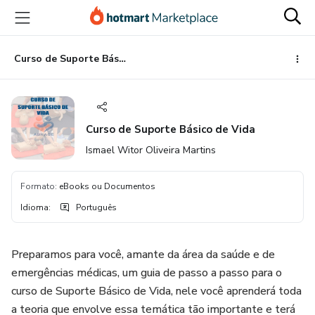
Ir
Ir
Ir
para
para
para
o
o
o
conteúdo
pagamento
rodapé
Curso de Suporte Básico de Vida
principal
Curso de Suporte Básico de Vida
Ismael Witor Oliveira Martins
Formato
:
eBooks ou Documentos
Idioma
:
Português
Preparamos para você, amante da área da saúde e de
emergências médicas, um guia de passo a passo para o
curso de Suporte Básico de Vida, nele você aprenderá toda
a teoria que envolve essa temática tão importante e terá