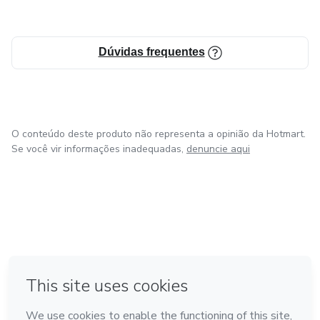
Dúvidas frequentes
O conteúdo deste produto não representa a opinião da Hotmart.
Se você vir informações inadequadas,
denuncie aqui
em Bogotá
em Amsterdam
em Madrid
na Cidade do México
Feito com
❤
em Belo Horizonte