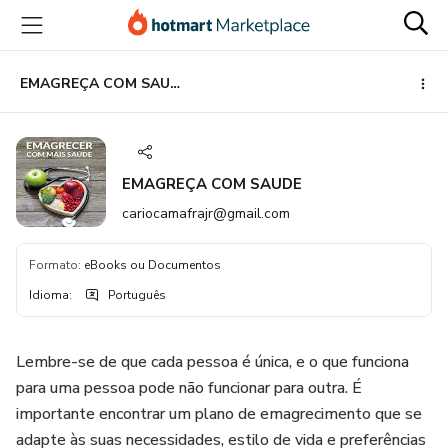
Ir
Ir
Ir
para
para
para
o
o
o
conteúdo
pagamento
rodapé
EMAGREÇA COM SAUDE
principal
EMAGREÇA COM SAUDE
cariocamafrajr@gmail.com
Formato
:
eBooks ou Documentos
Idioma
:
Português
Lembre-se de que cada pessoa é única, e o que funciona
para uma pessoa pode não funcionar para outra. É
importante encontrar um plano de emagrecimento que se
adapte às suas necessidades, estilo de vida e preferências