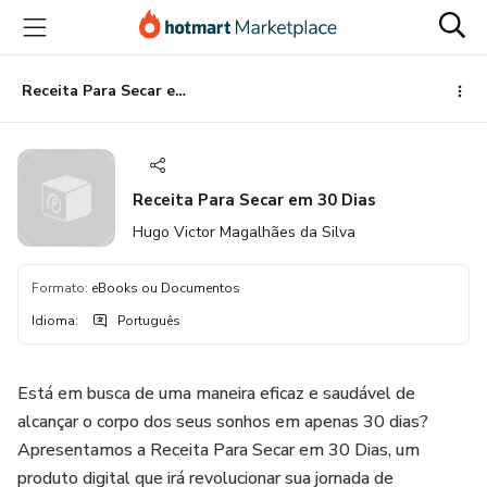
Ir
Ir
Ir
para
para
para
o
o
o
conteúdo
pagamento
rodapé
Receita Para Secar em 30 Dias
principal
Receita Para Secar em 30 Dias
Hugo Victor Magalhães da Silva
Formato
:
eBooks ou Documentos
Idioma
:
Português
Está em busca de uma maneira eficaz e saudável de
alcançar o corpo dos seus sonhos em apenas 30 dias?
Apresentamos a Receita Para Secar em 30 Dias, um
produto digital que irá revolucionar sua jornada de