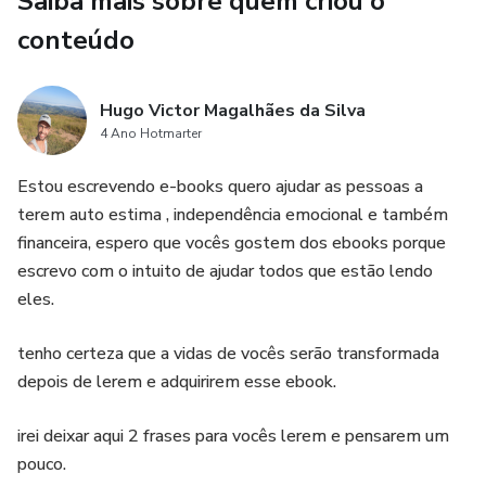
Saiba mais sobre quem criou o
um guia completo, com todas as informações necessárias
para seguir a dieta de forma correta e alcançar seus
conteúdo
objetivos de forma saudável e sustentável. Além disso,
nosso produto também oferece dicas e orientações para
Hugo Victor Magalhães da Silva
manter sua saúde e bem-estar em dia.
4 Ano Hotmarter
Não perca mais tempo procurando por soluções milagrosas
Estou escrevendo e-books quero ajudar as pessoas a
e arriscadas. Invista em sua saúde e bem-estar com a
terem auto estima , independência emocional e também
Receita Para Secar em 30 Dias. Emagrecer, saúde e bem-
financeira, espero que vocês gostem dos ebooks porque
estar são as palavras-chave que nossos clientes buscam
escrevo com o intuito de ajudar todos que estão lendo
no Google, e estamos aqui para ajudá-lo a conquistar
eles.
esses resultados de forma segura e eficaz.
tenho certeza que a vidas de vocês serão transformada
Não espere mais, comece hoje mesmo sua jornada rumo a
depois de lerem e adquirirem esse ebook.
um corpo mais saudável e confiante. Adquira agora a
Receita Para Secar em 30 Dias e surpreenda-se com as
irei deixar aqui 2 frases para vocês lerem e pensarem um
mudanças que seu corpo pode alcançar.
pouco.