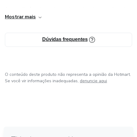
A empatia é certamente um dos mais nobres sentimentos
Mostrar mais
humanos. Para entender e ajudar o próximo é necessário se
imaginar na condição dele.
Dúvidas frequentes
Que o desejo de ajudar o próximo consiga sempre superar
o egoísmo e a falta de esperança no ser humano.
O conteúdo deste produto não representa a opinião da Hotmart.
Se você vir informações inadequadas,
denuncie aqui
em Amsterdam
em Madrid