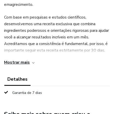
emagrecimento.
Com base em pesquisas e estudos científicos,
desenvolvemos uma receita exclusiva que combina
ingredientes poderosos e orientações rigorosas para ajudar
você a alcançar resultados incríveis em um mês.
Acreditamos que a consistência é fundamental, por isso, é
importante seguir esta receita estritamente por 30 dias.
Mostrar mais
Sabemos que cada pessoa é única, por isso,
recomendamos que você consulte um profissional de
saúde ou nutricionista para ajustar a receita de acordo com
Detalhes
suas necessidades individuais. Assim, você poderá obter os
melhores resultados possíveis, levando em consideração
Garantia de 7 dias
suas características e objetivos específicos.
Com a Receita Para Secar em 30 Dias, você terá acesso a