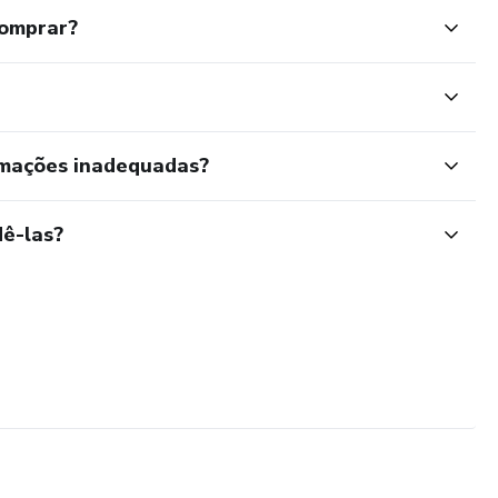
comprar?
rmações inadequadas?
ê-las?