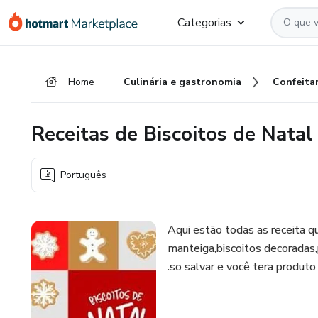
Ir
Ir
Ir
Categorias
para
para
para
o
o
o
conteúdo
pagamento
rodapé
Home
Culinária e gastronomia
Confeitar
principal
Receitas de Biscoitos de Natal 
Português
Aqui estão todas as receita q
manteiga,biscoitos decoradas
.so salvar e você tera produto