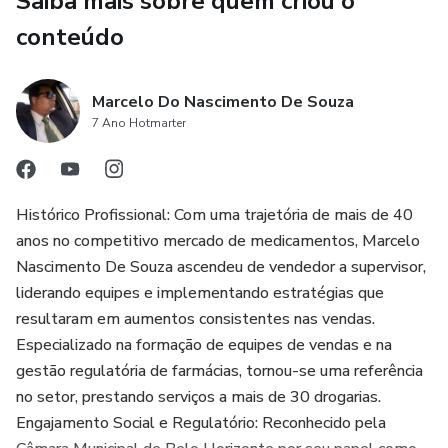
Saiba mais sobre quem criou o
prazer momentâneo; são investimentos a longo prazo em
seu bem-estar.
conteúdo
3. Receitas Equilibradas para o Seu Estilo de Vida
Marcelo Do Nascimento De Souza
7 Ano Hotmarter
Desde cafés da manhã revigorantes até pratos leves para
os dias quentes, cada receita é pensada para se adequar ao
seu estilo de vida. Afinal, a saúde não é apenas sobre o
que você come, mas sobre a experiência holística de
Histórico Profissional: Com uma trajetória de mais de 40
desfrutar da comida.
anos no competitivo mercado de medicamentos, Marcelo
Nascimento De Souza ascendeu de vendedor a supervisor,
4. Estratégias para uma Vida Mais Saudável
liderando equipes e implementando estratégias que
resultaram em aumentos consistentes nas vendas.
Os capítulos subsequentes não apenas apresentam
Especializado na formação de equipes de vendas e na
receitas deliciosas, mas também oferecem estratégias
gestão regulatória de farmácias, tornou-se uma referência
práticas para uma vida mais saudável. Desde a prevenção
no setor, prestando serviços a mais de 30 drogarias.
de doenças até a compreensão de métricas-chave de
Engajamento Social e Regulatório: Reconhecido pela
saúde, você será capacitado a tomar decisões informadas