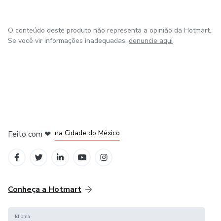
O conteúdo deste produto não representa a opinião da Hotmart.
Se você vir informações inadequadas,
denuncie aqui
em Bogotá
em Amsterdam
em Madrid
na Cidade do México
Feito com
❤
em Belo Horizonte
Conheça a Hotmart
Idioma