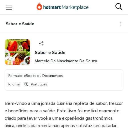
Ir
Ir
Ir
para
para
para
o
o
o
conteúdo
pagamento
rodapé
Sabor e Saúde
principal
Sabor e Saúde
Marcelo Do Nascimento De Souza
Formato
:
eBooks ou Documentos
Idioma
:
Português
Bem-vindo a uma jornada culinária repleta de sabor, frescor
e benefícios para a saúde. Este livro foi meticulosamente
criado para levar você a uma experiência gastronômica
única, onde cada receita não apenas satisfaz seu paladar,