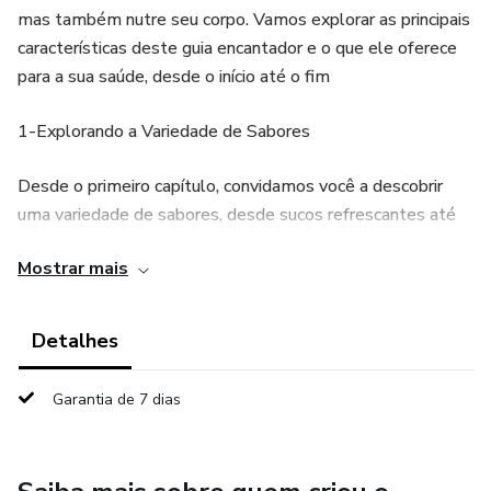
mas também nutre seu corpo. Vamos explorar as principais
características deste guia encantador e o que ele oferece
para a sua saúde, desde o início até o fim
1-Explorando a Variedade de Sabores
Desde o primeiro capítulo, convidamos você a descobrir
uma variedade de sabores, desde sucos refrescantes até
saladas vibrantes. Cada receita é uma expressão de
Mostrar mais
criatividade culinária, apresentando ingredientes frescos e
combinações que despertam os sentidos.
Detalhes
2. Nutrição como Prioridade
Garantia de 7 dias
Aqui, nutrição não é apenas uma consideração, mas a
essência de cada prato. Ao seguir estas receitas, você
estará priorizando a sua saúde. Os benefícios vão além do