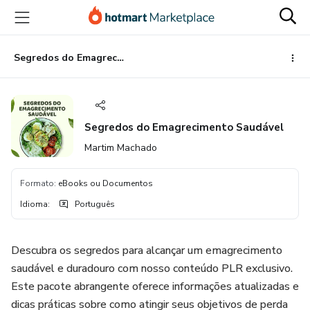
Ir
Ir
Ir
para
para
para
o
o
o
conteúdo
pagamento
rodapé
Segredos do Emagrecimento Saudável
principal
Segredos do Emagrecimento Saudável
Martim Machado
Formato
:
eBooks ou Documentos
Idioma
:
Português
Descubra os segredos para alcançar um emagrecimento
saudável e duradouro com nosso conteúdo PLR exclusivo.
Este pacote abrangente oferece informações atualizadas e
dicas práticas sobre como atingir seus objetivos de perda