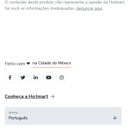
O conteúdo deste produto não representa a opinião da Hotmart.
Se você vir informações inadequadas,
denuncie aqui
em Bogotá
em Amsterdam
em Madrid
na Cidade do México
Feito com
❤
em Belo Horizonte
Conheça a Hotmart
Idioma
Português