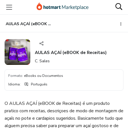
Ir
Ir
Ir
para
para
para
o
o
o
conteúdo
pagamento
rodapé
AULAS AÇAÍ (eBOOK de Receitas)
principal
AULAS AÇAÍ (eBOOK de Receitas)
C. Sales
Formato
:
eBooks ou Documentos
Idioma
:
Português
O AULAS AÇAÍ (eBOOK de Receitas) é um produto
pratico com receitas, descriçoes de modo de montagem de
açaís no pote e cardapios sugeridos. Basicamente tudo que
alguem precisa saber para preparar um açaí gostoso e de