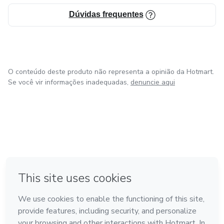
Dúvidas frequentes
O conteúdo deste produto não representa a opinião da Hotmart.
Se você vir informações inadequadas,
denuncie aqui
em Bogotá
em Amsterdam
em Madrid
na Cidade do México
Feito com
❤
em Belo Horizonte