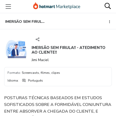
Ir
Ir
Ir
para
para
para
o
o
o
conteúdo
pagamento
rodapé
IMERSÃO SEM FIRULA!! - ATEDIMENTO AO CLIENTE!!
principal
IMERSÃO SEM FIRULA!! - ATEDIMENTO
AO CLIENTE!!
Jimi Maciel
Formato
:
Screencasts, filmes, clipes
Idioma
:
Português
POSTURAS TÉCNICAS BASEADOS EM ESTUDOS
SOFISTICADOS SOBRE A FORMIDÁVEL CONJUNTURA
ENTRE ABSORVER A CHEGADA DO CLIENTE, E