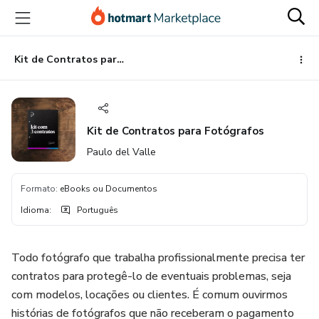
Ir
Ir
Ir
para
para
para
o
o
o
conteúdo
pagamento
rodapé
Kit de Contratos para Fotógrafos
principal
Kit de Contratos para Fotógrafos
Paulo del Valle
Formato
:
eBooks ou Documentos
Idioma
:
Português
Todo fotógrafo que trabalha profissionalmente precisa ter
contratos para protegê-lo de eventuais problemas, seja
com modelos, locações ou clientes. É comum ouvirmos
histórias de fotógrafos que não receberam o pagamento