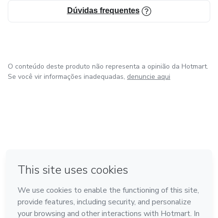
Dúvidas frequentes
O conteúdo deste produto não representa a opinião da Hotmart.
Se você vir informações inadequadas,
denuncie aqui
em Amsterdam
em Madrid
em Bogotá
Feito com
❤
em Belo Horizonte
na Cidade do México