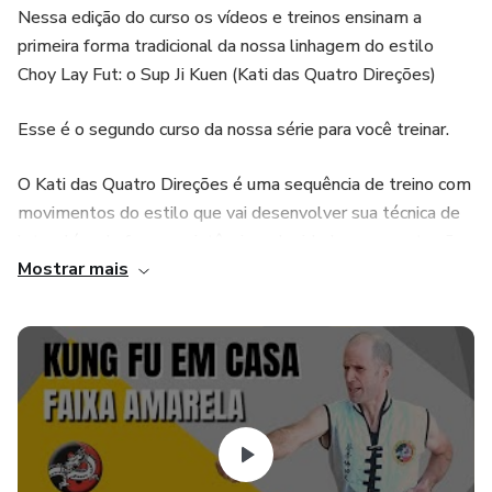
Nessa edição do curso os vídeos e treinos ensinam a
primeira forma tradicional da nossa linhagem do estilo
Choy Lay Fut: o Sup Ji Kuen (Kati das Quatro Direções)
Esse é o segundo curso da nossa série para você treinar.
O Kati das Quatro Direções é uma sequência de treino com
movimentos do estilo que vai desenvolver sua técnica de
luta, além de força, resistência, velocidade e concentração.
Mostrar mais
Além disso, essa é uma técnica básica para compreender
nosso estilo de Kung Fu e iniciar sua formação no Choy Lay
Fut.
O mais legal é que o curso conta com vídeos explicativos
de todos os golpes e posturas para que você aprenda
corretamente, no seu ritmo e tenha um material de
estudos para praticar.