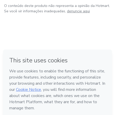
O conteúdo deste produto não representa a opinião da Hotmart.
Se você vir informações inadequadas,
denuncie aqui
em Bogotá
em Amsterdam
em Madrid
na Cidade do México
Feito com
❤
em Belo Horizonte
Conheça a Hotmart
Idioma
Português