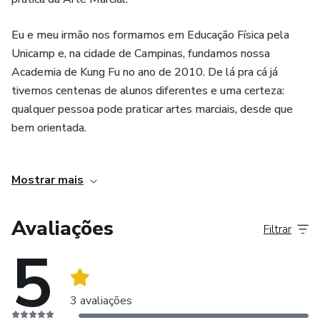
Eu e meu irmão nos formamos em Educação Física pela
Unicamp e, na cidade de Campinas, fundamos nossa
Academia de Kung Fu no ano de 2010. De lá pra cá já
tivemos centenas de alunos diferentes e uma certeza:
qualquer pessoa pode praticar artes marciais, desde que
bem orientada.
Hoje tenho uma nova possibilidade: ajudar mais pessoas
Mostrar mais
através do mundo digital para conhecer e praticar o Kung
Fu em suas casas.
Avaliações
Filtrar
5
3 avaliações