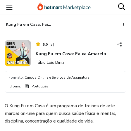
Ir
Ir
Ir
para
para
para
o
o
o
conteúdo
pagamento
rodapé
Kung Fu em Casa: Faixa Amarela
principal
5.0
(
3
)
Kung Fu em Casa: Faixa Amarela
Fábio Luís Diniz
Formato
:
Cursos Online e Serviços de Assinatura
Idioma
:
Português
O Kung Fu em Casa é um programa de treinos de arte
marcial on-line para quem busca saúde física e mental,
disciplina, concentração e qualidade de vida.