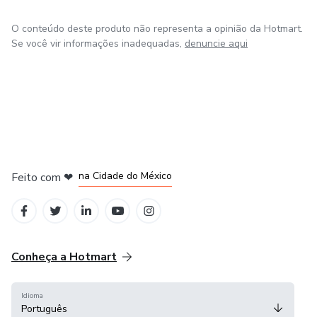
O conteúdo deste produto não representa a opinião da Hotmart.
Se você vir informações inadequadas,
denuncie aqui
em Bogotá
em Amsterdam
em Madrid
na Cidade do México
Feito com
❤
em Belo Horizonte
Conheça a Hotmart
Idioma
Português