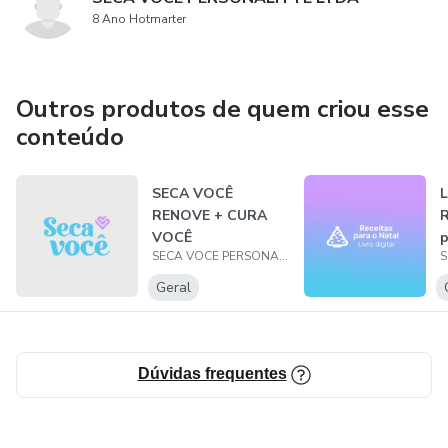
8 Ano Hotmarter
Outros produtos de quem criou esse
conteúdo
SECA VOCÊ
L
RENOVE + CURA
R
VOCÊ
p
SECA VOCE PERSONALITTE LTDA
Geral
Dúvidas frequentes