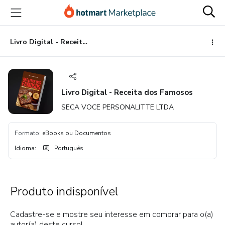
Ir
Ir
Ir
para
para
para
o
o
o
conteúdo
pagamento
rodapé
Livro Digital - Receita dos Famosos
principal
Livro Digital - Receita dos Famosos
SECA VOCE PERSONALITTE LTDA
Formato
:
eBooks ou Documentos
Idioma
:
Português
Produto indisponível
Cadastre-se e mostre seu interesse em comprar para o(a)
autor(a) deste curso!