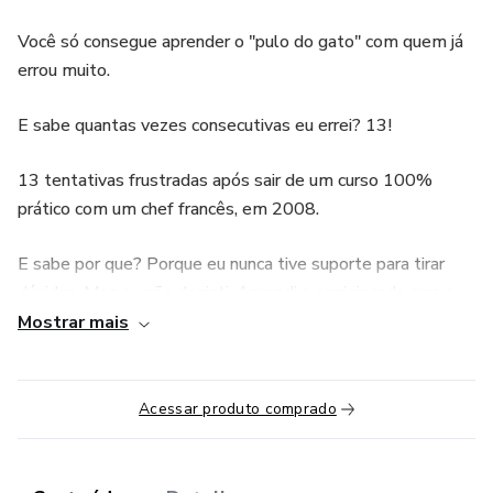
Você só consegue aprender o "pulo do gato" com quem já
errou muito.
E sabe quantas vezes consecutivas eu errei? 13!
13 tentativas frustradas após sair de um curso 100%
prático com um chef francês, em 2008.
E sabe por que? Porque eu nunca tive suporte para tirar
dúvidas. Mas eu não desisti. Aprendi a corrigir cada erro e
consegui ensinar tantos alunos.
Mostrar mais
Hoje considero meu suporte o ponto alto do meu curso.
Acessar produto comprado
Não adianta você ter o curso de macarons mais lindo e não
ter contato com o instrutor. Esse será seu maior tesouro
dentro desse curso e faça uso sempre que precisar.