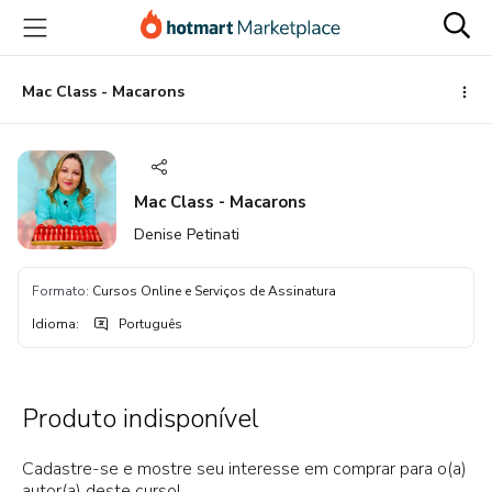
Ir
Ir
Ir
para
para
para
o
o
o
conteúdo
pagamento
rodapé
Mac Class - Macarons
principal
Mac Class - Macarons
Denise Petinati
Formato
:
Cursos Online e Serviços de Assinatura
Idioma
:
Português
Produto indisponível
Cadastre-se e mostre seu interesse em comprar para o(a)
autor(a) deste curso!