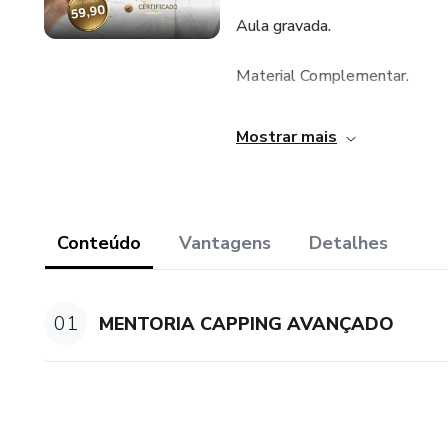
Aula gravada.
Material Complementar.
Certificado
Mostrar mais
Demonstração prática de capp
-
Conteúdo
Vantagens
Detalhes
•PILARES DA RETENÇÃO
01
MENTORIA CAPPING AVANÇADO
•O QUE É CAPPING ?
•TABELA DE EQUIVALÊNCI
•ADESIVOS