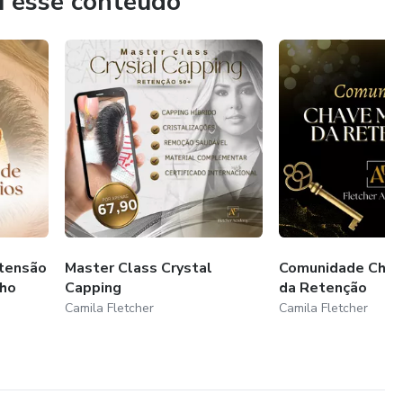
u esse conteúdo
tensão
Master Class Crystal
Comunidade Chav
nho
Capping
da Retenção
Camila Fletcher
Camila Fletcher