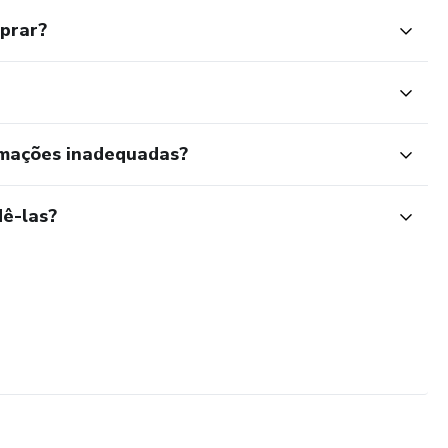
mprar?
rmações inadequadas?
ê-las?