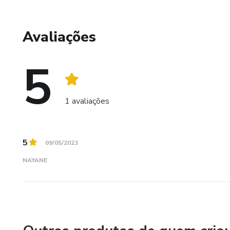
cursos tanto para iniciantes quanto para avançados.
Avaliações
5
1 avaliações
5
09/05/2023
NAYANE