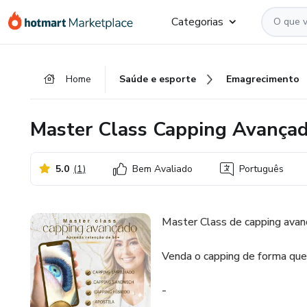
Ir
Ir
Ir
Categorias
para
para
para
o
o
o
conteúdo
pagamento
rodapé
Home
Saúde e esporte
Emagrecimento
principal
Master Class Capping Avança
5.0
(
1
)
Bem Avaliado
Português
Master Class de capping avanç
Venda o capping de forma que 
-