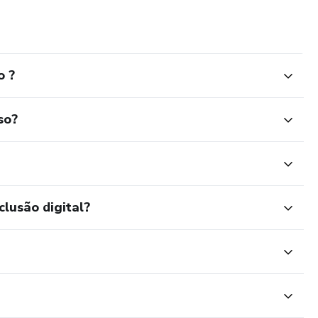
o ?
so?
clusão digital?