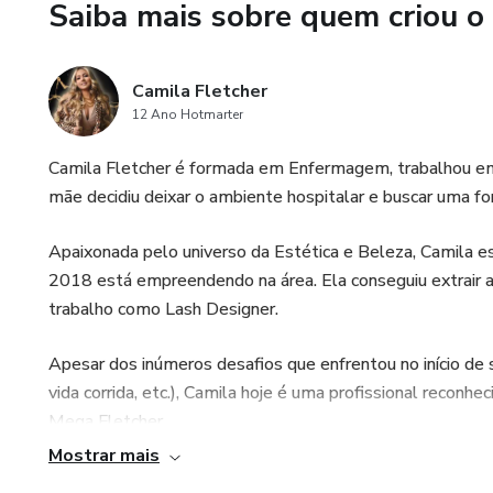
Saiba mais sobre quem criou o
•FIOS E EFEITOS
•MANUTENÇÃO
Camila Fletcher
12 Ano Hotmarter
•REMOÇÃO
Camila Fletcher é formada em Enfermagem, trabalhou em 
•TESTE ALÉRGICO
mãe decidiu deixar o ambiente hospitalar e buscar uma for
•CONTRA INDICAÇÕES
Apaixonada pelo universo da Estética e Beleza, Camila e
2018 está empreendendo na área. Ela conseguiu extrair 
trabalho como Lash Designer.
Apesar dos inúmeros desafios que enfrentou no início de su
vida corrida, etc.), Camila hoje é uma profissional reconhe
Mega Fletcher.
Mostrar mais
Buscando compartilhar seus conhecimentos e ajudar outros