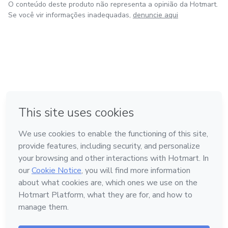
O conteúdo deste produto não representa a opinião da Hotmart.
Se você vir informações inadequadas,
denuncie aqui
em Amsterdam
em Madrid
em Bogotá
Feito com
❤
em Belo Horizonte
na Cidade do México
Conheça a Hotmart
Idioma
Português