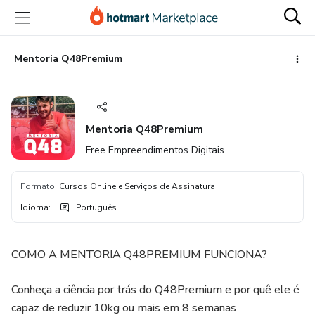
Ir
Ir
Ir
para
para
para
o
o
o
conteúdo
pagamento
rodapé
Mentoria Q48Premium
principal
Mentoria Q48Premium
Free Empreendimentos Digitais
Formato
:
Cursos Online e Serviços de Assinatura
Idioma
:
Português
COMO A MENTORIA Q48PREMIUM FUNCIONA?
Conheça a ciência por trás do Q48Premium e por quê ele é
capaz de reduzir 10kg ou mais em 8 semanas