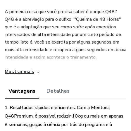
A primeira coisa que você precisa saber é porque Q48?
Q48 é a abreviação para o sufixo ""Queima de 48 Horas"
que é a adaptação que seu corpo sofre após exercícios
intervalados de alta intensidade por um curto período de
tempo, isto é, você se exercita por alguns segundos em
mais alta intensidade e recupera alguns segundos em baixa
intensidade e assim acontece o treinamento.
Mostrar mais
Imagine que você treine na segunda feira de noite, você
começa o seu treino as 20 e acaba às 20:15...ai na quarta-
feira, 48 horas depois às 20h da noite quando você está
Vantagens
Detalhes
vendo a novela ou seu seriado preferido você ainda estará
queimando em decorrência do treino de segunda…contudo,
1. Resultados rápidos e eficientes: Com a Mentoria
o GATILHO DA QUEIMA DE 48 HORAS é ativado
Q48Premium, é possível reduzir 10kg ou mais em apenas
através da liberação de uma enzima chamada PGC1 alfa.
8 semanas, graças à ciência por trás do programa e à