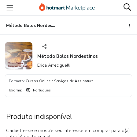
Ir
Ir
Ir
para
para
para
o
o
o
conteúdo
pagamento
rodapé
Método Bolos Nordestinos
principal
Método Bolos Nordestinos
Érica Arreciguelli
Formato
:
Cursos Online e Serviços de Assinatura
Idioma
:
Português
Produto indisponível
Cadastre-se e mostre seu interesse em comprar para o(a)
autor(a) deste curso!