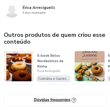
Érica Arreciguelli
5 Ano Hotmarter
Outros produtos de quem criou esse
conteúdo
E-book Bolos
5
Nordestinos da
N
Kinha
K
Érica Arreciguelli
É
Culinária e Gastronomia
Dúvidas frequentes