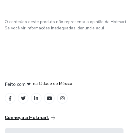
O conteúdo deste produto não representa a opinião da Hotmart.
Se você vir informações inadequadas,
denuncie aqui
em Bogotá
em Amsterdam
em Madrid
na Cidade do México
Feito com
❤
em Belo Horizonte
Conheça a Hotmart