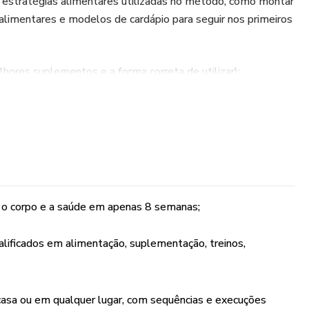
s estratégias alimentares utilizadas no método, como montar
 alimentares e modelos de cardápio para seguir nos primeiros
ores suplementos e a forma correta de utilizar);
A, séries de treino de musculação);Mais de 100 vídeos de
asa ou em qualquer lugar! – Serão enviados os links com os
sinando a sequência e execução correta de cada exercício!
inos para academia.
Pedido e análise de exames de sangue (online) – Aqui, vamos
 o corpo e a saúde em apenas 8 semanas;
l e vitaminas. Será dado um feedback após a entrega dos
alificados em alimentação, suplementação, treinos,
crenças limitantes e melhorar o emocional);
 orientações;
casa ou em qualquer lugar, com sequências e execuções