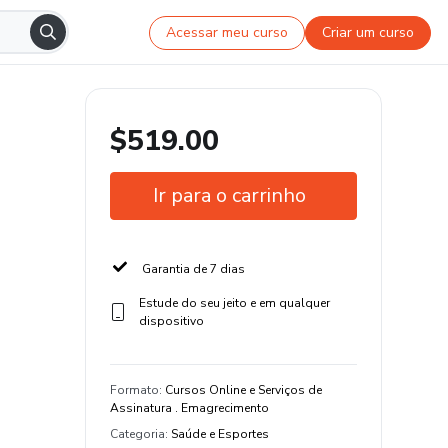
Acessar meu curso
Criar um curso
$519.00
Ir para o carrinho
Garantia de 7 dias
Estude do seu jeito e em qualquer
dispositivo
Formato
:
Cursos Online e Serviços de
Assinatura . Emagrecimento
Categoria
:
Saúde e Esportes