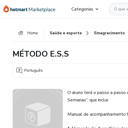
Ir
Ir
Ir
Categorias
para
para
para
o
o
o
conteúdo
pagamento
rodapé
Home
Saúde e esporte
Emagrecimento
principal
MÉTODO E.S.S
Português
O aluno terá o passo a pass
Semanas”, que inclui:
Manual de acompanhamento fei