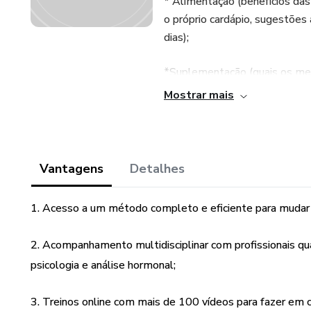
* Alimentação (benefícios da
o próprio cardápio, sugestões
dias);
*Suplementação (quais os melh
Mostrar mais
*Treinos(treinos HIIT, TABAT
treino Online para fazer em c
treinos (pelo Google Drive) en
Além de uma sequência de tre
Vantagens
Detalhes
*Lista de exames hormonais; 
1. Acesso a um método completo e eficiente para mudar
olhar toda sua parte hormona
resultados
2. Acompanhamento multidisciplinar com profissionais qu
psicologia e análise hormonal;
* Psicologia (como driblar as 
* Dúvidas Frequentes, dicas e
3. Treinos online com mais de 100 vídeos para fazer em 