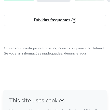
Ganache de kinder bueno
Ganache de rafello
Dúvidas frequentes
Ganache de Tiramissu
Ganache de matchá e limão
O conteúdo deste produto não representa a opinião da Hotmart.
Se você vir informações inadequadas,
denuncie aqui
Ganache de cheesecake mirtilo
Ganache Lottus
Ganaches blend
Ganache de chocolate
em Amsterdam
em Madrid
em Bogotá
Feito com
❤
Ganache baileys
em Belo Horizonte
na Cidade do México