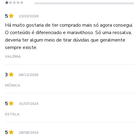
Ganaches base de chocolate branco
5
23/03/2026
Ganache maracujá
Há muito gostaria de ter comprado mais só agora consegui.
O conteúdo é diferenciado e maravilhoso. Só uma ressalva,
Ganache Limão | Laranja | Tangerina
deveria ter algum meio de tirar dúvidas que geralmente
sempre existe.
Ganache de baunilha
VALÉRIA
Ganache de frutas vermelhas
3
06/12/2025
Ganache de pistache | nozes
MÔNICA
Ganache de pessêgo
5
31/07/2024
Ganache cheesecake
ESTELA
Ganache de coco
5
28/06/2024