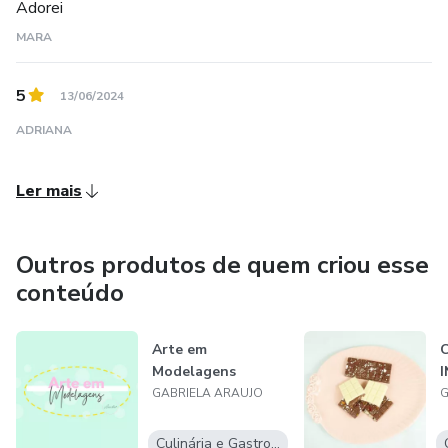
Adorei
Ganache de caramelo queimado
MARA
Ganache Capim Limão
5
13/06/2024
Ganache limão siciliano + earl grey
ADRIANA
Ganache Mirtilo + lavanda
Ler mais
Ganache de cachaça e limão tahiti
Outros produtos de quem criou esse
Ganache de gorgonzola
conteúdo
Ganache de capuccino
Arte em
Ganache de ninho
Modelagens
I
GABRIELA ARAUJO
G
Ganache de doce de leite
Culinária e Gastronomia