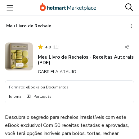
Ir
Ir
Ir
para
para
para
o
o
o
conteúdo
pagamento
rodapé
Meu Livro de Recheios - Receitas Autorais (PDF)
principal
4.8
(
11
)
Meu Livro de Recheios - Receitas Autorais
(PDF)
GABRIELA ARAUJO
Formato
:
eBooks ou Documentos
Idioma
:
Português
Descubra o segredo para recheios irresistíveis com este
eBook exclusivo! Com 50 receitas testadas e aprovadas,
você terá opções incríveis para bolos, tortas, rechear