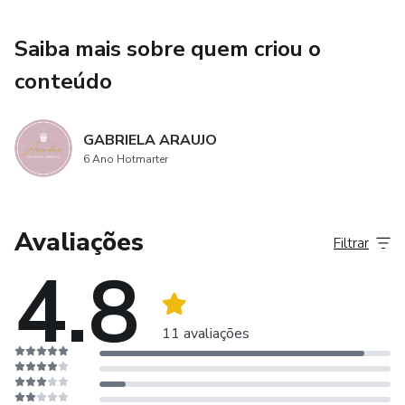
Citricos
Saiba mais sobre quem criou o
Redução de abacaxi
conteúdo
Pastinhas de fruta
GABRIELA ARAUJO
Frutas vermelhas
6 Ano Hotmarter
Figo e vinho tinto
Avaliações
Maçã
Filtrar
4.8
Damasco
Pastas
11 avaliações
Base para nuts