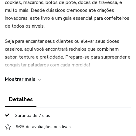
cookies, macarons, bolos de pote, doces de travessa, e
muito mais. Desde clássicos cremosos até criações
inovadoras, este livro é um guia essencial para confeiteiros
de todos os níveis.
Seja para encantar seus clientes ou elevar seus doces
caseiros, aqui você encontrará recheios que combinam
sabor, textura e praticidade. Prepare-se para surpreender e
conquistar paladares com cada mordida!
Mostrar mais
Conheça as receitas
Reduções de Frutas
Detalhes
Coulis de maracujá
Garantia de 7 dias
Morango e Alecrim assado
96% de avaliações positivas