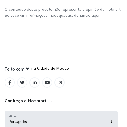
O conteúdo deste produto não representa a opinião da Hotmart.
Se você vir informações inadequadas,
denuncie aqui
em Bogotá
em Amsterdam
em Madrid
na Cidade do México
Feito com
❤
em Belo Horizonte
Conheça a Hotmart
Idioma
Português