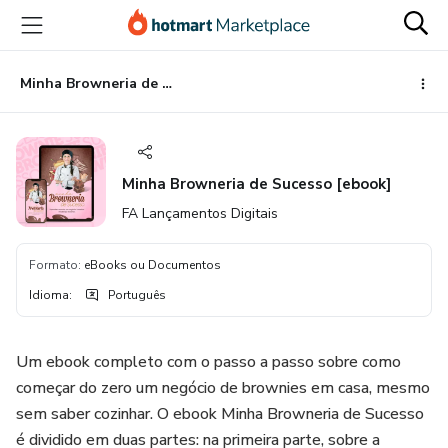
Ir
Ir
Ir
para
para
para
o
o
o
conteúdo
pagamento
rodapé
Minha Browneria de Sucesso [ebook]
principal
Minha Browneria de Sucesso [ebook]
FA Lançamentos Digitais
Formato
:
eBooks ou Documentos
Idioma
:
Português
Um ebook completo com o passo a passo sobre como
começar do zero um negócio de brownies em casa, mesmo
sem saber cozinhar. O ebook Minha Browneria de Sucesso
é dividido em duas partes: na primeira parte, sobre a