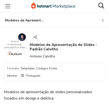
Ir
Ir
Ir
para
para
para
o
o
o
conteúdo
pagamento
rodapé
Modelos de Apresentação de Slides - Padrão Calvilho
principal
Modelos de Apresentação de Slides -
Padrão Calvilho
Antonio Calvilho
Formato
:
Templates, Códigos Fonte
Idioma
:
Português
Modelos de apresentação de slides personalizados
focados em design e didática.