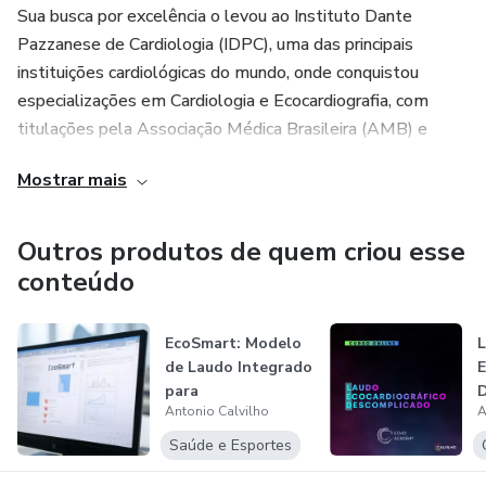
Sua busca por excelência o levou ao Instituto Dante
Pazzanese de Cardiologia (IDPC), uma das principais
instituições cardiológicas do mundo, onde conquistou
especializações em Cardiologia e Ecocardiografia, com
titulações pela Associação Médica Brasileira (AMB) e
Sociedade Brasileira de Cardiologia (SBC).
Mostrar mais
Além disso, possui um título de Doutor (PhD) pelo
programa conjunto da Universidade de São Paulo (USP) e
Outros produtos de quem criou esse
IDPC, com foco em Medicina, Tecnologia e Intervenção em
conteúdo
Cardiologia.
EcoSmart: Modelo
Ele desempenha um papel ativo na formação de centenas
de Laudo Integrado
E
de alunos e é amplamente reconhecido como uma
para
referência nacional em Ecocardiografia avançada. Com
Antonio Calvilho
A
Ecocardiografia
(
várias publicações internacionais relevantes e uma
em...
Saúde e Esportes
presença frequente como palestrante em congressos de