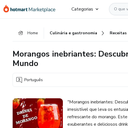
Ir
Ir
Ir
Categorias
para
para
para
o
o
o
conteúdo
pagamento
rodapé
Home
Culinária e gastronomia
Receitas
principal
Morangos inebriantes: Descubr
Mundo
Português
"Morangos inebriantes: Desc
irresistível que leva os entus
refrescante do morango. Este
exuberantes e deliciosos drin