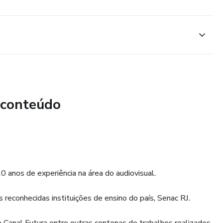
 conteúdo
0 anos de experiência na área do audiovisual.
econhecidas instituições de ensino do país, Senac RJ.
 Canal Futura entre outras centenas de trabalhos realizados