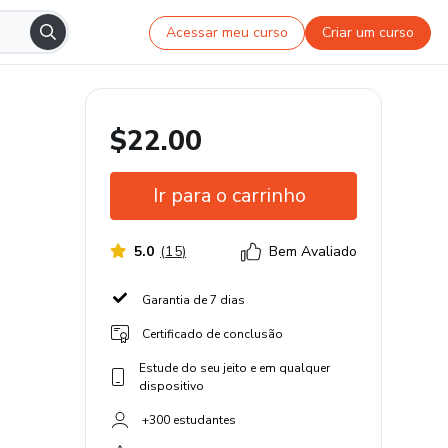
Acessar meu curso
Criar um curso
$22.00
Ir para o carrinho
5.0
(
15
)
Bem Avaliado
Garantia de 7 dias
Certificado de conclusão
Estude do seu jeito e em qualquer
dispositivo
+300 estudantes