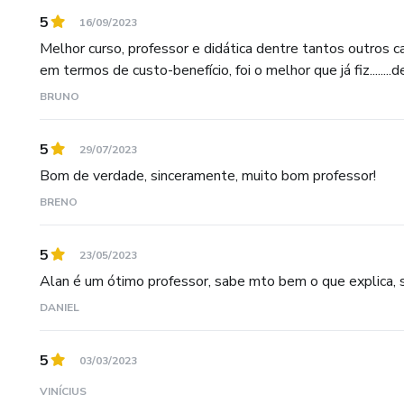
5
16/09/2023
Melhor curso, professor e didática dentre tantos outros 
em termos de custo-benefício, foi o melhor que já fiz........
BRUNO
5
29/07/2023
Bom de verdade, sinceramente, muito bom professor!
BRENO
5
23/05/2023
Alan é um ótimo professor, sabe mto bem o que explica,
DANIEL
5
03/03/2023
VINÍCIUS