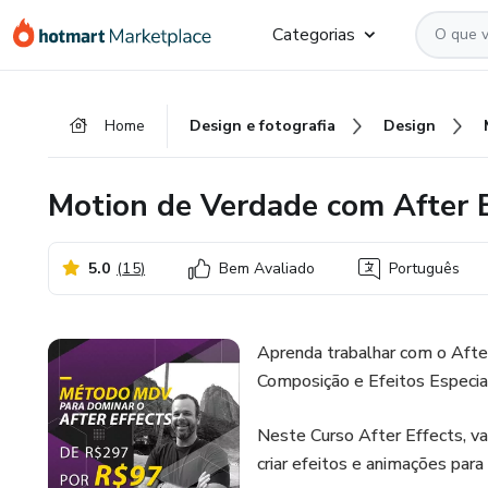
Ir
Ir
Ir
Categorias
para
para
para
o
o
o
conteúdo
pagamento
rodapé
Home
Design e fotografia
Design
principal
Motion de Verdade com After E
5.0
(
15
)
Bem Avaliado
Português
Aprenda trabalhar com o Afte
Composição e Efeitos Especiai
Neste Curso After Effects, v
criar efeitos e animações para 