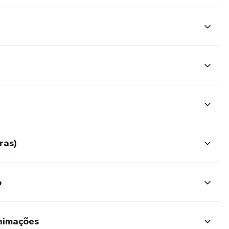
ras)
o
nimações