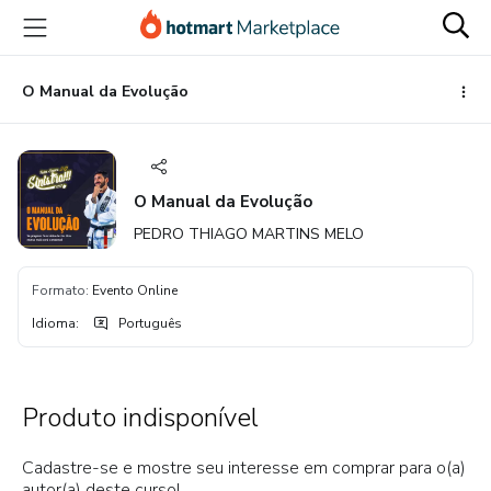
Ir
Ir
Ir
para
para
para
o
o
o
conteúdo
pagamento
rodapé
O Manual da Evolução
principal
O Manual da Evolução
PEDRO THIAGO MARTINS MELO
Formato
:
Evento Online
Idioma
:
Português
Produto indisponível
Cadastre-se e mostre seu interesse em comprar para o(a)
autor(a) deste curso!