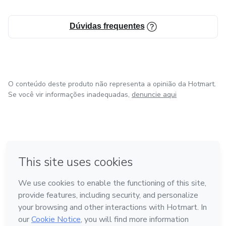
Dúvidas frequentes
O conteúdo deste produto não representa a opinião da Hotmart.
Se você vir informações inadequadas,
denuncie aqui
em Amsterdam
em Madrid
em Bogotá
Feito com
❤
em Belo Horizonte
na Cidade do México