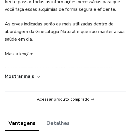
Irei te passar todas as informações necessárias para que
você faça essas alquimias de forma segura e eficiente.
As ervas indicadas serão as mais utilizadas dentro da
abordagem da Ginecologia Natural e que irão manter a sua
saúde em dia.
Mas, atenção:
Esses preparados não substituem acompanhamento
médico ou remédios alopáticos;
Mostrar mais
Acreditamos no uso desses preparados para prevenção
e/ou potencialização de remédios alopáticos;
Acessar produto comprado
Em caso de uso de medicamentos contínuos, solicitar uma
orientação médica antes do uso dessas receitas;
Vantagens
Detalhes