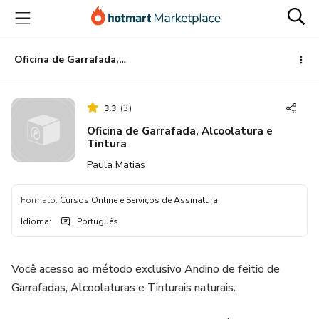
Ir
Ir
Ir
para
para
para
o
o
o
conteúdo
pagamento
rodapé
Oficina de Garrafada, Alcoolatura e Tintura
principal
3.3
(
3
)
Oficina de Garrafada, Alcoolatura e
Tintura
Paula Matias
Formato
:
Cursos Online e Serviços de Assinatura
Idioma
:
Português
Você acesso ao método exclusivo Andino de feitio de
Garrafadas, Alcoolaturas e Tinturais naturais.