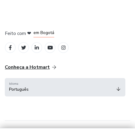
em Amsterdam
em Madrid
em Bogotá
Feito com
❤
em Belo Horizonte
na Cidade do México
Conheça a Hotmart
Idioma
Português