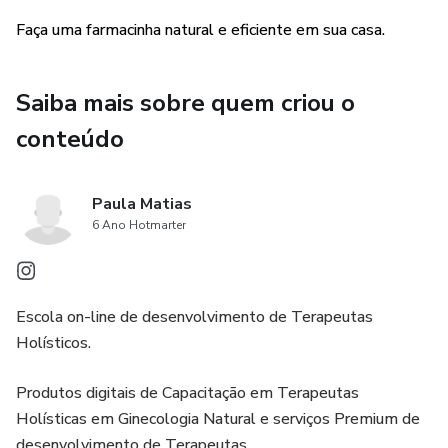
Importante:
Faça uma farmacinha natural e eficiente em sua casa.
O e-book com as ervas possíveis a serem utilizadas, assim
como a metodologia andina de feitio serão disponibilizados
Saiba mais sobre quem criou o
a partir do oitavo dia do recebimento da compra.
conteúdo
Paula Matias
6 Ano Hotmarter
Escola on-line de desenvolvimento de Terapeutas
Holísticos.
Produtos digitais de Capacitação em Terapeutas
Holísticas em Ginecologia Natural e serviços Premium de
desenvolvimento de Terapeutas.