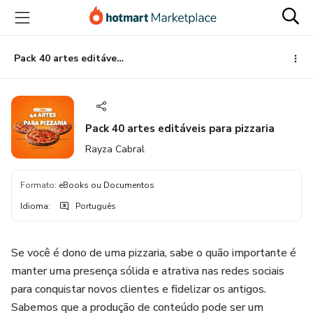
Ir
Ir
Ir
para
para
para
o
o
o
conteúdo
pagamento
rodapé
Pack 40 artes editáveis para pizzaria
principal
Pack 40 artes editáveis para pizzaria
Rayza Cabral
Formato
:
eBooks ou Documentos
Idioma
:
Português
Se você é dono de uma pizzaria, sabe o quão importante é
manter uma presença sólida e atrativa nas redes sociais
para conquistar novos clientes e fidelizar os antigos.
Sabemos que a produção de conteúdo pode ser um