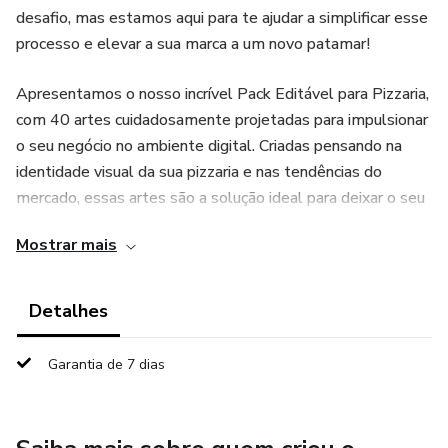
desafio, mas estamos aqui para te ajudar a simplificar esse
processo e elevar a sua marca a um novo patamar!
Apresentamos o nosso incrível Pack Editável para Pizzaria,
com 40 artes cuidadosamente projetadas para impulsionar
o seu negócio no ambiente digital. Criadas pensando na
identidade visual da sua pizzaria e nas tendências do
mercado, essas artes são a solução ideal para deixar o seu
feed mais profissional e atrativo.
Mostrar mais
Adquira Agora e Transforme a Presença Digital da sua
Pizzaria!
Detalhes
Não perca mais tempo e adquira agora mesmo o nosso
Garantia de 7 dias
Pack Editável para Pizzaria. Eleve o seu negócio a outro
nível no ambiente digital, conquistando mais clientes e
aumentando a visibilidade da sua marca. Com nossas artes