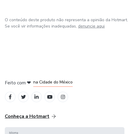
O conteúdo deste produto não representa a opinião da Hotmart.
Se você vir informações inadequadas,
denuncie aqui
em Bogotá
em Amsterdam
em Madrid
na Cidade do México
Feito com
❤
em Belo Horizonte
Conheça a Hotmart
Idioma