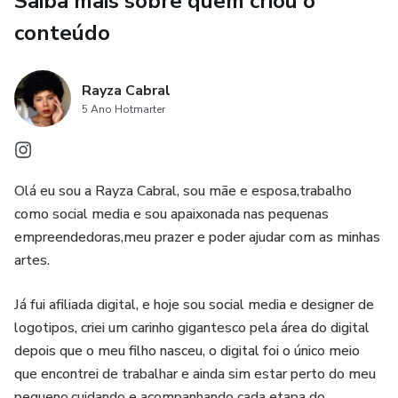
Saiba mais sobre quem criou o
personalizáveis, produzir conteúdo de qualidade nunca foi
tão fácil!
conteúdo
Rayza Cabral
5 Ano Hotmarter
Olá eu sou a Rayza Cabral, sou mãe e esposa,trabalho
como social media e sou apaixonada nas pequenas
empreendedoras,meu prazer e poder ajudar com as minhas
artes.
Já fui afiliada digital, e hoje sou social media e designer de
logotipos, criei um carinho gigantesco pela área do digital
depois que o meu filho nasceu, o digital foi o único meio
que encontrei de trabalhar e ainda sim estar perto do meu
pequeno,cuidando e acompanhando cada etapa do