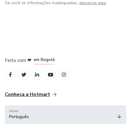
Se você vir informações inadequadas,
denuncie aqui
em Amsterdam
em Madrid
em Bogotá
Feito com
❤
em Belo Horizonte
na Cidade do México
Conheça a Hotmart
Idioma
Português