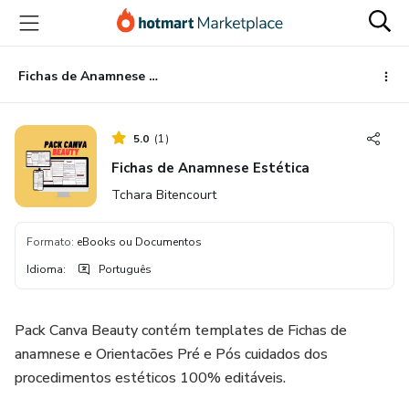
Ir
Ir
Ir
para
para
para
o
o
o
conteúdo
pagamento
rodapé
Fichas de Anamnese Estética
principal
5.0
(
1
)
Fichas de Anamnese Estética
Tchara Bitencourt
Formato
:
eBooks ou Documentos
Idioma
:
Português
Pack Canva Beauty contém templates de Fichas de
anamnese e Orientacões Pré e Pós cuidados dos
procedimentos estéticos 100% editáveis.