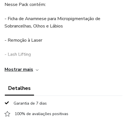
Nesse Pack contém:
- Ficha de Anamnese para Micropigmentação de
Sobrancelhas, Olhos e Lábios
- Remoção à Laser
- Lash Lifting
- Brow Lamination
Mostrar mais
- Extensão de Cílios
Detalhes
- Esteticistas e muito mais.
Garantia de 7 dias
Desenvolvido por uma profissional da área que conhece
100% de avaliações positivas
suas necessidades e dores.