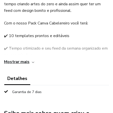
tempo criando artes do zero e ainda assim quer ter um
feed com design bonito e profissional.
Com o nosso Pack Canva Cabelereiro você terá:
✔️ 10 templates prontos e editáveis
✔️ Tempo otimizado e seu feed da semana organizado em
poucos minutos
Mostrar mais
✔️ Facilidade para criar um feed profissional
Detalhes
✔️ Conquistar mais clientes com um feed profissional e
organizado
Garantia de 7 dias
✔️ Trabalho de Social Midia iniciante para salão de beleza
Valor Promocional 💥 Apenas R$ 8,99 💥