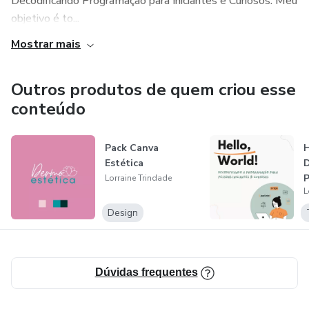
Decodificando Programação para Iniciantes e Curiosos. Meu
objetivo é to...
Mostrar mais
Outros produtos de quem criou esse
conteúdo
Pack Canva
H
Estética
D
P
Lorraine Trindade
L
P
Design
Dúvidas frequentes