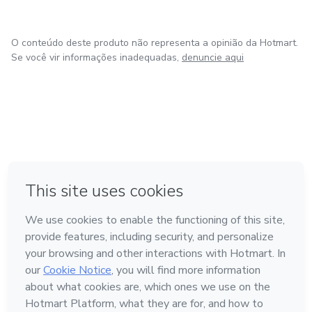
O conteúdo deste produto não representa a opinião da Hotmart.
Se você vir informações inadequadas,
denuncie aqui
em Amsterdam
em Madrid
em Bogotá
Feito com
❤
em Belo Horizonte
na Cidade do México
Conheça a Hotmart
Idioma