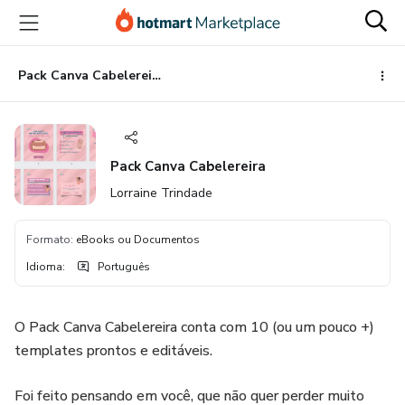
Ir
Ir
Ir
para
para
para
o
o
o
conteúdo
pagamento
rodapé
Pack Canva Cabelereira
principal
Pack Canva Cabelereira
Lorraine Trindade
Formato
:
eBooks ou Documentos
Idioma
:
Português
O Pack Canva Cabelereira conta com 10 (ou um pouco +)
templates prontos e editáveis.
Foi feito pensando em você, que não quer perder muito