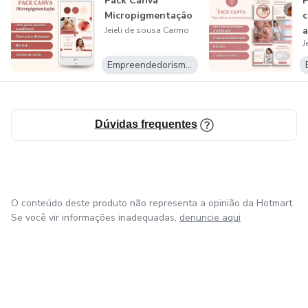
Pack Canva
P
Micropigmentação
c
Jeieli de sousa Carmo
J
Empreendedorismo Digital
Dúvidas frequentes
O conteúdo deste produto não representa a opinião da Hotmart.
Se você vir informações inadequadas,
denuncie aqui