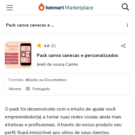
Ir
Ir
Ir
para
para
para
o
o
o
conteúdo
pagamento
rodapé
Pack canva canecas e personalizados
principal
4.0
(
2
)
Pack canva canecas e personalizados
Jeieli de sousa Carmo
Formato
:
eBooks ou Documentos
Idioma
:
Português
O pack foi desenvolvido com o intuito de ajudar você
empreendedor(a) a tornar suas redes sociais ainda mais
atrativas e profissionais. Através do nosso produto seu
perfil ficará irresistível aos olhos de seus clientes.