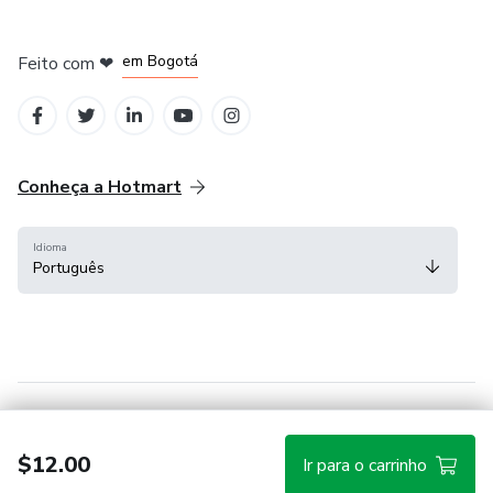
em Amsterdam
em Madrid
em Bogotá
Feito com
❤
em Belo Horizonte
na Cidade do México
Conheça a Hotmart
Idioma
Português
Central de ajuda
Termos
Privacidade
Cookies
$12.00
Ir para o carrinho