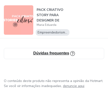
Posso usar pelo celular?
PACK CRIATIVO
STORY PARA
Sim! Você pode utilizar tanto pelo celular quanto pelo
DESIGNER DE
computador.
Maria Eduarda
CILIOS
Empreendedorismo Digital
E se eu tiver alguma dúvida?
Não se preocupe! Se você tiver qualquer dúvida, poderá
entrar em contato com o nosso suporte por email ou
Dúvidas frequentes
WhatsApp.
O conteúdo deste produto não representa a opinião da Hotmart.
Se você vir informações inadequadas,
denuncie aqui