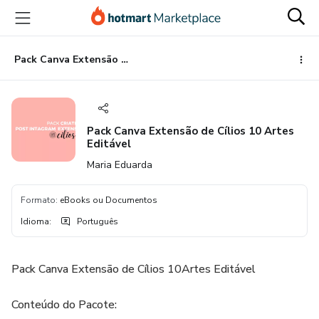
Ir
Ir
Ir
para
para
para
o
o
o
conteúdo
pagamento
rodapé
Pack Canva Extensão de Cílios 10 Artes Editável
principal
Pack Canva Extensão de Cílios 10 Artes
Editável
Maria Eduarda
Formato
:
eBooks ou Documentos
Idioma
:
Português
Pack Canva Extensão de Cílios 10Artes Editável
Conteúdo do Pacote: