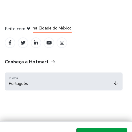
em Bogotá
em Amsterdam
em Madrid
na Cidade do México
Feito com
❤
em Belo Horizonte
Conheça a Hotmart
Idioma
Português
Central de ajuda
Termos
Privacidade
Cookies