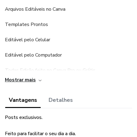
Arquivos Editáveis no Canva
Templates Prontos
Editável pelo Celular
Editável pelo Computador
Todas Edição feito no Canva Pro ou Grátis
Mostrar mais
Mídias Sociais
Vantagens
Detalhes
Acesso direto em seu canva.
Após a compra você recebe os arquivo via e-mail, ao
Posts exclusivos.
acesso nosso PDF basta clicar no botão para acessar o
material.
Feito para facilitar o seu dia a dia.