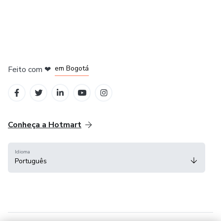
em Amsterdam
em Madrid
em Bogotá
Feito com
❤
em Belo Horizonte
na Cidade do México
Conheça a Hotmart
Idioma
Português