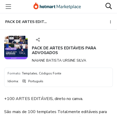
Ir
Ir
Ir
para
para
para
o
o
o
conteúdo
pagamento
rodapé
PACK DE ARTES EDITÁVEIS PARA ADVOGADOS
principal
PACK DE ARTES EDITÁVEIS PARA
ADVOGADOS
NAIANE BATISTA URSINE SILVA
Formato
:
Templates, Códigos Fonte
Idioma
:
Português
+100 ARTES EDITÁVEIS, direto no canva.
São mais de 100 templates Totalmente editáveis para