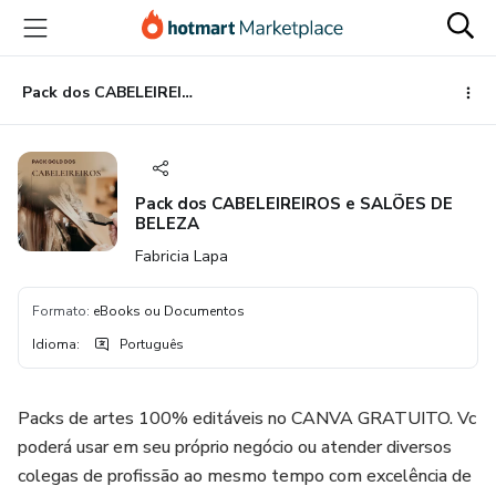
Ir
Ir
Ir
para
para
para
o
o
o
conteúdo
pagamento
rodapé
Pack dos CABELEIREIROS e SALÕES DE BELEZA
principal
Pack dos CABELEIREIROS e SALÕES DE
BELEZA
Fabricia Lapa
Formato
:
eBooks ou Documentos
Idioma
:
Português
Packs de artes 100% editáveis no CANVA GRATUITO. Vc
poderá usar em seu próprio negócio ou atender diversos
colegas de profissão ao mesmo tempo com excelência de