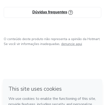
Dúvidas frequentes
O conteúdo deste produto não representa a opinião da Hotmart.
Se você vir informações inadequadas,
denuncie aqui
em Amsterdam
em Madrid
em Bogotá
Feito com
❤
em Belo Horizonte
na Cidade do México