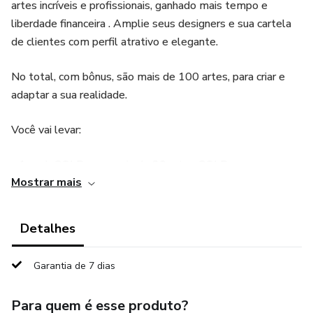
artes incríveis e profissionais, ganhado mais tempo e
liberdade financeira . Amplie seus designers e sua cartela
de clientes com perfil atrativo e elegante.
No total, com bônus, são mais de 100 artes, para criar e
adaptar a sua realidade.
Você vai levar:
- 1 pack GOLD com mais de 30 artes GOLD;
Mostrar mais
- 1 Planejador de conteúdos com 90 ideias prontas de
conteúdo para 90 dias;
Detalhes
- 1 Planner de organização semanal de suas redes sociais
Garantia de 7 dias
- o MEGA BÔNUS de pack do empreendedor com mais de
Para quem é esse produto?
50 artes totalmente editáveis no Canva gratuito.