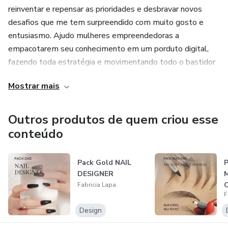
reinventar e repensar as prioridades e desbravar novos
desafios que me tem surpreendido com muito gosto e
entusiasmo. Ajudo mulheres empreendedoras a
empacotarem seu conhecimento em um porduto digital,
fazendo toda estratégia e movimentando todo o bastidor
para esse produto alcançar sua audiência.
Mostrar mais
Como o mercado digital exige hoje me preparei e continuo
em eterna evolução com os melhores do mercado, sempre
Outros produtos de quem criou esse
me atualizando e gerando resultados para minhas experts
conteúdo
com lançamentos de múltiplos 5d e alcançando 5 países
diferentes.
Pack Gold NAIL
P
DESIGNER
Fabricia Lapa
F
Design