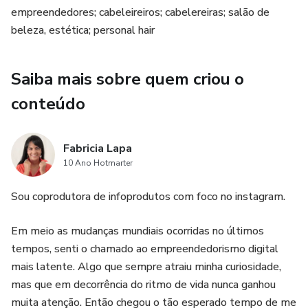
empreendedores; cabeleireiros; cabelereiras; salão de
Profissionalize suas redes sociais e atraia mais clientes
beleza, estética; personal hair
com esse PACK INCRÍVEL.
Saiba mais sobre quem criou o
Tudo isso por apenas 10,00, que é para você iniciar agora
sua vida digital
conteúdo
Fabricia Lapa
10 Ano Hotmarter
Sou coprodutora de infoprodutos com foco no instagram.
Em meio as mudanças mundiais ocorridas no últimos
tempos, senti o chamado ao empreendedorismo digital
mais latente. Algo que sempre atraiu minha curiosidade,
mas que em decorrência do ritmo de vida nunca ganhou
muita atenção. Então chegou o tão esperado tempo de me