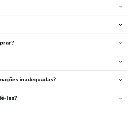
mprar?
rmações inadequadas?
ê-las?