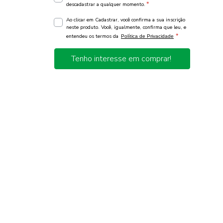
*
descadastrar a qualquer momento.
Ao clicar em Cadastrar, você confirma a sua inscrição
neste produto. Você, igualmente, confirma que leu, e
*
entendeu os termos da
Política de Privacidade
Tenho interesse em comprar!