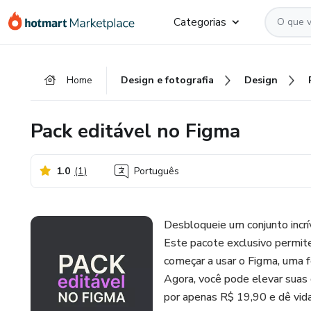
Ir
Ir
Ir
Categorias
para
para
para
o
o
o
conteúdo
pagamento
rodapé
Home
Design e fotografia
Design
principal
Pack editável no Figma
1.0
(
1
)
Português
Desbloqueie um conjunto incrí
Este pacote exclusivo permite
começar a usar o Figma, uma 
Agora, você pode elevar suas 
por apenas R$ 19,90 e dê vida 