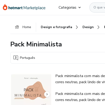
Ir
Ir
Ir
Categorias
para
para
para
o
o
o
conteúdo
pagamento
rodapé
Home
Design e fotografia
Design
principal
Pack Minimalista
Português
Pack minimalista com mais de 
cores neutras, pack lindo de vi
Pack minimalista com mais de 
cores neutras, pack lindo de vi