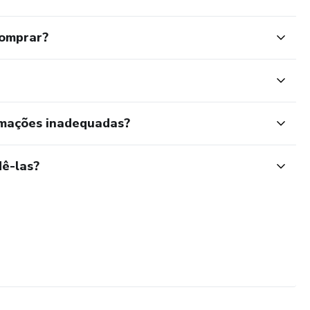
comprar?
rmações inadequadas?
ê-las?